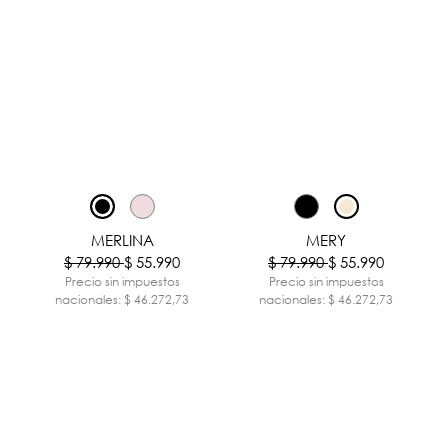
-30%
-30%
MERLINA
MERY
$ 79.990
$ 55.990
$ 79.990
$ 55.990
Precio sin impuestos
Precio sin impuestos
nacionales: $ 46.272,73
nacionales: $ 46.272,73