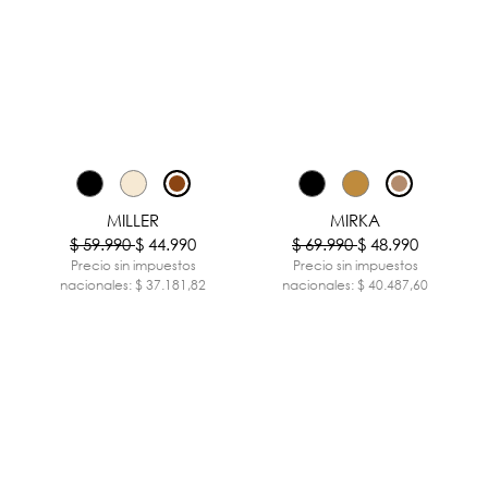
-25%
-30%
MILLER
MIRKA
$ 59.990
$ 44.990
$ 69.990
$ 48.990
Precio sin impuestos
Precio sin impuestos
nacionales: $ 37.181,82
nacionales: $ 40.487,60