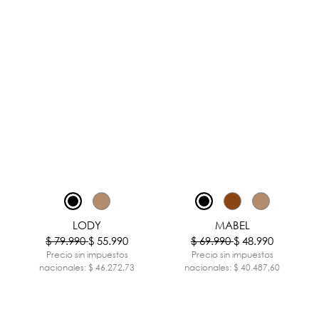
-30%
-30%
LODY
MABEL
$ 79.990
$ 55.990
$ 69.990
$ 48.990
Precio sin impuestos
Precio sin impuestos
nacionales: $ 46.272,73
nacionales: $ 40.487,60