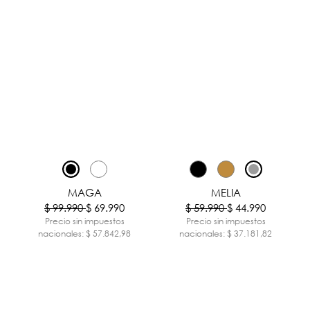
-30%
-25%
MAGA
MELIA
$ 99.990
$ 69.990
$ 59.990
$ 44.990
Precio sin impuestos
Precio sin impuestos
nacionales: $ 57.842,98
nacionales: $ 37.181,82