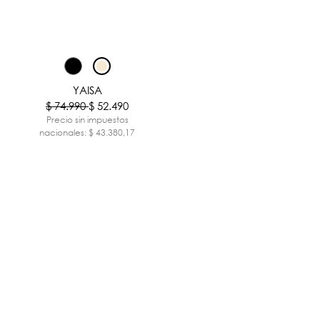
-30%
YAISA
$ 74.990
$ 52.490
Precio sin impuestos
nacionales: $ 43.380,17