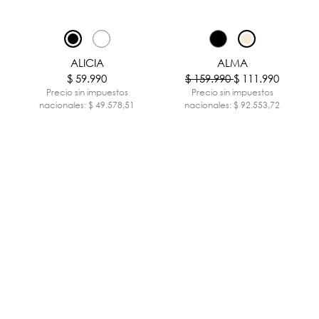
-30%
ALICIA
ALMA
$ 59.990
$ 159.990
$ 111.990
Precio sin impuestos
Precio sin impuestos
nacionales: $ 49.578,51
nacionales: $ 92.553,72