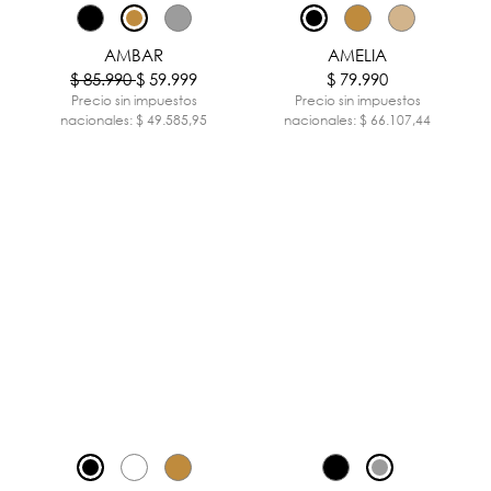
-30%
AMBAR
AMELIA
$ 85.990
$ 59.999
$ 79.990
Precio sin impuestos
Precio sin impuestos
nacionales: $ 49.585,95
nacionales: $ 66.107,44
-30%
-30%