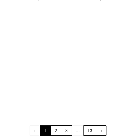
‹
1
2
3
…
13
›