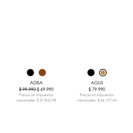
-30%
ADISA
AGUS
$ 99.990
$ 69.990
$ 79.990
Precio sin impuestos
Precio sin impuestos
nacionales: $ 57.842,98
nacionales: $ 66.107,44