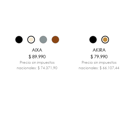
AIXA
AKIRA
$ 89.990
$ 79.990
Precio sin impuestos
Precio sin impuestos
nacionales: $ 74.371,90
nacionales: $ 66.107,44