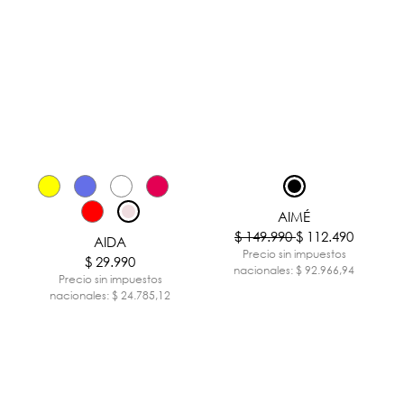
-25%
AIMÉ
$ 149.990
$ 112.490
AIDA
Precio sin impuestos
$ 29.990
nacionales: $ 92.966,94
Precio sin impuestos
nacionales: $ 24.785,12