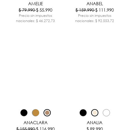
AMELIE
ANABEL
$ 79.990
$ 55.990
$ 159.990
$ 111.990
Precio sin impuestos
Precio sin impuestos
nacionales: $ 46.272,73
nacionales: $ 92.553,72
-25%
ANACLARA
ANALIA
$ 155.990
$ 116.990
$ 89.990