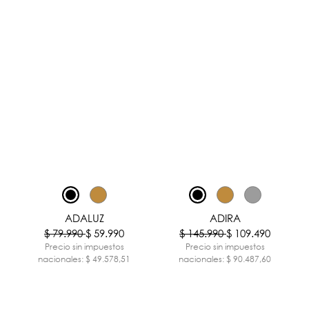
-25%
-25%
ADALUZ
ADIRA
$ 79.990
$ 59.990
$ 145.990
$ 109.490
Precio sin impuestos
Precio sin impuestos
nacionales: $ 49.578,51
nacionales: $ 90.487,60