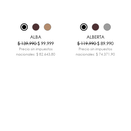
-29%
-25%
ALBA
ALBERTA
$ 139.990
$ 99.999
$ 119.990
$ 89.990
Precio sin impuestos
Precio sin impuestos
nacionales: $ 82.643,80
nacionales: $ 74.371,90