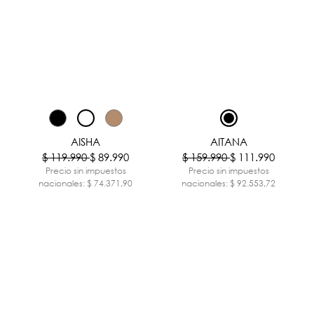
-25%
-30%
AISHA
AITANA
$ 119.990
$ 89.990
$ 159.990
$ 111.990
Precio sin impuestos
Precio sin impuestos
nacionales: $ 74.371,90
nacionales: $ 92.553,72