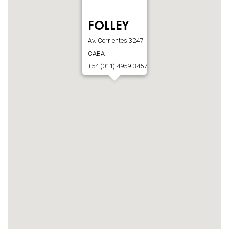
Caballito
+0054 (011) 5351-0457
FOLLEY
MODA & CO
Av. Corrientes 3247
Montiel 1156
CABA
CABA
Buenos Aires
+54 (011) 4959-3457
+0054 (011) 4642-6236
PARQUE BROWN FACTORY OUTLET
Av. General Fernández de la Cruz 4602, Local 1117
CABA
Buenos Aires
+0054 (011) 4605-5500