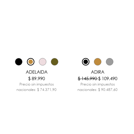
-25%
ADELAIDA
ADIRA
$ 89.990
$ 145.990
$ 109.490
Precio sin impuestos
Precio sin impuestos
nacionales: $ 74.371,90
nacionales: $ 90.487,60