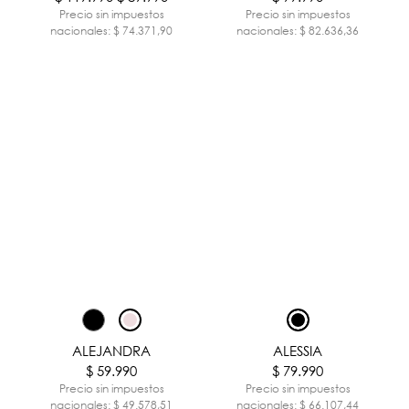
Precio sin impuestos
Precio sin impuestos
nacionales: $ 74.371,90
nacionales: $ 82.636,36
ALEJANDRA
ALESSIA
$ 59.990
$ 79.990
Precio sin impuestos
Precio sin impuestos
nacionales: $ 49.578,51
nacionales: $ 66.107,44