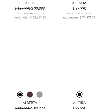
ALBA
ALBANA
$ 139.990
$ 99.999
$ 89.990
Precio sin impuestos
Precio sin impuestos
nacionales: $ 82.643,80
nacionales: $ 74.371,90
-25%
ALBERTA
ALCIRA
$ 119.990
$ 89.990
$ 99.990