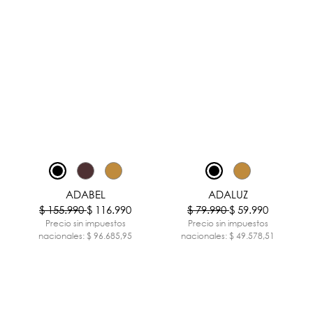
-25%
-25%
ADABEL
ADALUZ
$ 155.990
$ 116.990
$ 79.990
$ 59.990
Precio sin impuestos
Precio sin impuestos
nacionales: $ 96.685,95
nacionales: $ 49.578,51