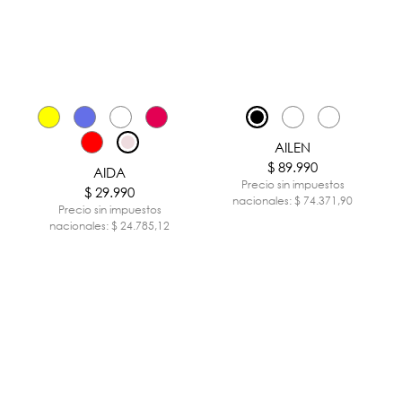
AILEN
$ 89.990
AIDA
Precio sin impuestos
$ 29.990
nacionales: $ 74.371,90
Precio sin impuestos
nacionales: $ 24.785,12