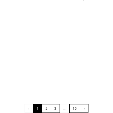
‹
1
2
3
…
15
›