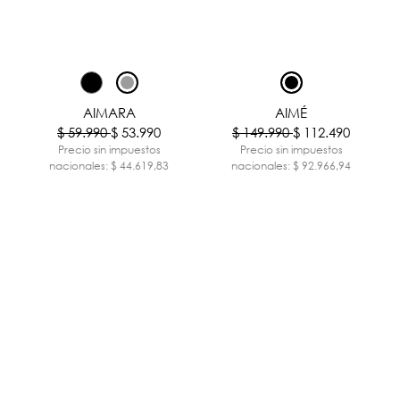
-10%
-25%
AIMARA
AIMÉ
$ 59.990
$ 53.990
$ 149.990
$ 112.490
Precio sin impuestos
Precio sin impuestos
nacionales: $ 44.619,83
nacionales: $ 92.966,94