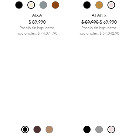
-22%
AIXA
ALANIS
$ 89.990
$ 89.990
$ 69.990
Precio sin impuestos
Precio sin impuestos
nacionales: $ 74.371,90
nacionales: $ 57.842,98
-29%