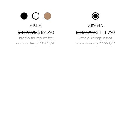
-25%
-30%
AISHA
AITANA
$ 119.990
$ 89.990
$ 159.990
$ 111.990
Precio sin impuestos
Precio sin impuestos
nacionales: $ 74.371,90
nacionales: $ 92.553,72