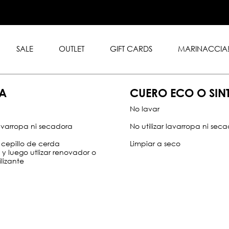
.999 en toda la tienda con
rd y American Express.
SALE
OUTLET
GIFT CARDS
MARINACCIA
A
CUERO ECO O SIN
No lavar
lavarropa ni secadora
No utilizar lavarropa ni sec
 cepillo de cerda
Limpiar a seco
y luego utlizar renovador o
lizante