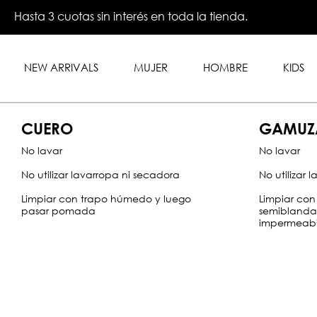
Saltar
Hasta 6 cuotas sin interés en compras superiores a $299
Hasta 3 cuotas sin interés en toda la tienda.
Comprá online en cuotas sin interés con Visa, MasterCa
🚚 Envío en el día en CABA y GBA
Envío gratis en compras superiores a $149.990.
al
tarjetas bancarias
contenido
principal
NEW ARRIVALS
MUJER
HOMBRE
KIDS
CUERO
GAMUZ
No lavar
No lavar
No utilizar lavarropa ni secadora
No utilizar 
Limpiar con trapo húmedo y luego
Limpiar con
pasar pomada
semiblanda 
impermeabi