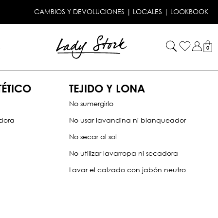
CAMBIOS Y DEVOLUCIONES
|
LOCALES
|
LOOKBOOK
!
0
TÉTICO
TEJIDO Y LONA
No sumergirlo
adora
No usar lavandina ni blanqueador
No secar al sol
No utilizar lavarropa ni secadora
Lavar el calzado con jabón neutro