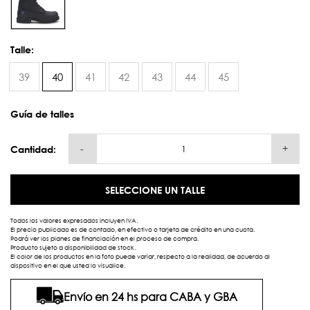
Talle:
39
40
41
42
43
44
45
Guía de talles
-
+
Cantidad:
SELECCIONE UN TALLE
Todos los valores expresados incluyen IVA.
El precio publicado es de contado, en efectivo o tarjeta de crédito en una cuota.
Podrá ver los planes de financiación en el proceso de compra.
Producto sujeto a disponibilidad de stock.
El color de los productos en la foto puede variar, respecto a la realidad, de acuerdo al
dispositivo en el que usted lo visualice.
Envío en 24 hs para CABA y GBA