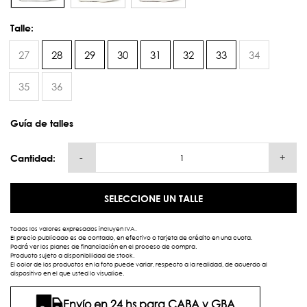
Talle:
27
28
29
30
31
32
33
34
35
36
Guía de talles
-
+
Cantidad:
SELECCIONE UN TALLE
Todos los valores expresados incluyen IVA.
El precio publicado es de contado, en efectivo o tarjeta de crédito en una cuota.
Podrá ver los planes de financiación en el proceso de compra.
Producto sujeto a disponibilidad de stock.
El color de los productos en la foto puede variar, respecto a la realidad, de acuerdo al
dispositivo en el que usted lo visualice.
Envío en 24 hs para CABA y GBA