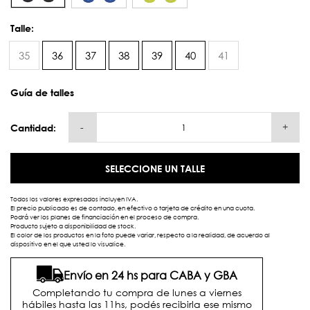
Talle:
35
36
37
38
39
40
41
Guía de talles
-
+
Cantidad:
SELECCIONE UN TALLE
Todos los valores expresados incluyen IVA.
El precio publicado es de contado, en efectivo o tarjeta de crédito en una cuota.
Podrá ver los planes de financiación en el proceso de compra.
Producto sujeto a disponibilidad de stock.
El color de los productos en la foto puede variar, respecto a la realidad, de acuerdo al
dispositivo en el que usted lo visualice.
Envío en 24 hs para CABA y GBA
Completando tu compra de lunes a viernes
hábiles hasta las 11hs, podés recibirla ese mismo