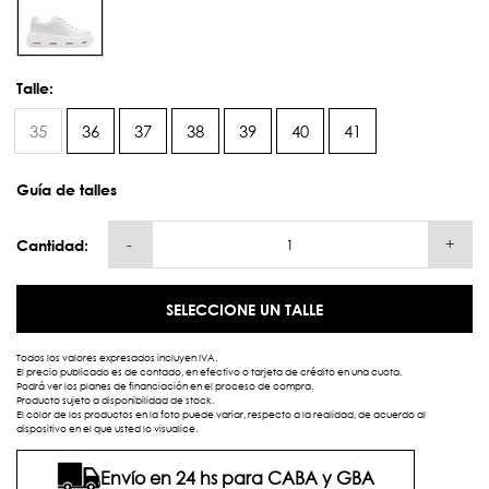
Talle:
35
36
37
38
39
40
41
Guía de talles
-
+
Cantidad:
SELECCIONE UN TALLE
Todos los valores expresados incluyen IVA.
El precio publicado es de contado, en efectivo o tarjeta de crédito en una cuota.
Podrá ver los planes de financiación en el proceso de compra.
Producto sujeto a disponibilidad de stock.
El color de los productos en la foto puede variar, respecto a la realidad, de acuerdo al
dispositivo en el que usted lo visualice.
Envío en 24 hs para CABA y GBA