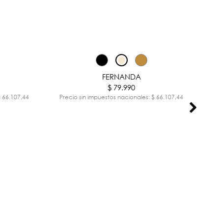
FERNANDA
$ 79.990
$ 66.107,44
Precio sin impuestos nacionales: $ 66.107,44
Pr