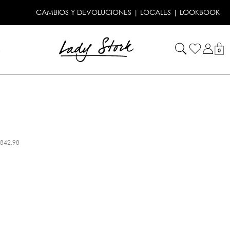
CAMBIOS Y DEVOLUCIONES
|
LOCALES
|
LOOKBOOK
!
0
.842,98