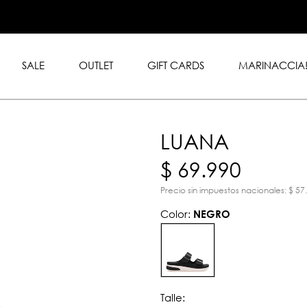
.999 en toda la tienda con
rd y American Express.
SALE
OUTLET
GIFT CARDS
MARINACCIA
LUANA
$ 69.990
Precio sin impuestos nacionales: $ 57
Color:
NEGRO
Talle: