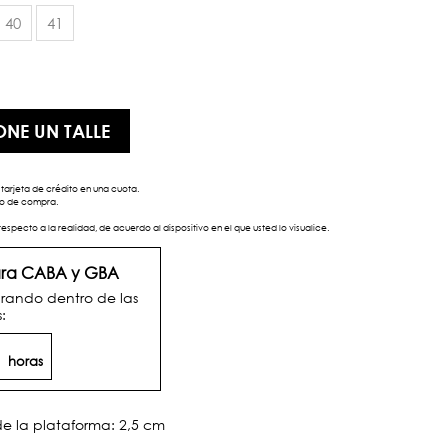
40
41
ONE UN TALLE
tarjeta de crédito en una cuota.
eso de compra.
respecto a la realidad, de acuerdo al dispositivo en el que usted lo visualice.
para CABA y GBA
rando dentro de las
:
6
horas
de la plataforma: 2,5 cm