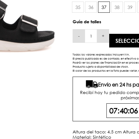
35
36
37
38
39
Guía de talles
-
+
SELECCI
Todos los valores expresados incluyen IVA.
El precio publicado es de contado, en efectivo o 
Podrá ver los planes de financiación en el proc
Producto sujeto a disponibilidad de stock.
El color de los productos en la foto puede variar, 
Envío en 24 hs 
Recibí hoy tu pedido comp
próximas
07:40:0
Altura del taco: 4,5 cm Altura 
Material: Sintético