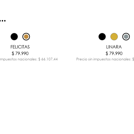
..
FELICITAS
LINARA
$ 79.990
$ 79.990
 impuestos nacionales: $ 66.107,44
Precio sin impuestos nacionales: 