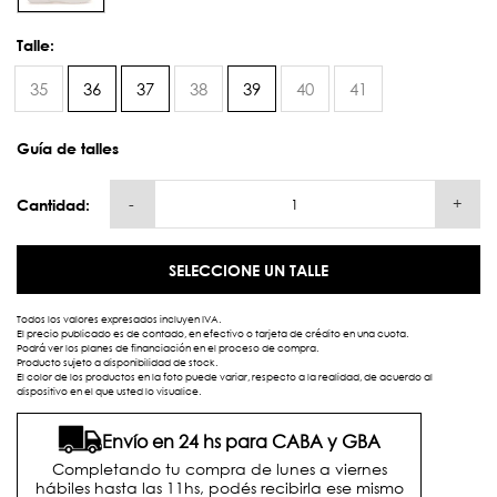
Talle:
35
36
37
38
39
40
41
Guía de talles
-
+
Cantidad:
SELECCIONE UN TALLE
Todos los valores expresados incluyen IVA.
El precio publicado es de contado, en efectivo o tarjeta de crédito en una cuota.
Podrá ver los planes de financiación en el proceso de compra.
Producto sujeto a disponibilidad de stock.
El color de los productos en la foto puede variar, respecto a la realidad, de acuerdo al
dispositivo en el que usted lo visualice.
Envío en 24 hs para CABA y GBA
Completando tu compra de lunes a viernes
hábiles hasta las 11hs, podés recibirla ese mismo