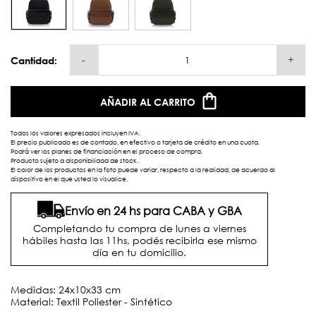
-
+
Cantidad:
AÑADIR AL CARRITO
Todos los valores expresados incluyen IVA.
El precio publicado es de contado, en efectivo o tarjeta de crédito en una cuota.
Podrá ver los planes de financiación en el proceso de compra.
Producto sujeto a disponibilidad de stock.
El color de los productos en la foto puede variar, respecto a la realidad, de acuerdo al
dispositivo en el que usted lo visualice.
Envío en 24 hs para CABA y GBA
Completando tu compra de lunes a viernes
hábiles hasta las 11hs, podés recibirla ese mismo
día en tu domicilio.
Medidas: 24x10x33 cm
Material: Textil Poliester - Sintético