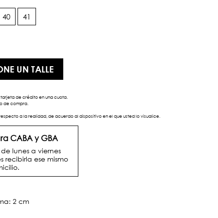
40
41
ONE UN TALLE
tarjeta de crédito en una cuota.
eso de compra.
respecto a la realidad, de acuerdo al dispositivo en el que usted lo visualice.
para CABA y GBA
e lunes a viernes
s recibirla ese mismo
icilio.
rma: 2 cm