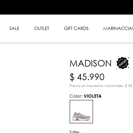
.999 en toda la tienda con
rd y American Express.
SALE
OUTLET
GIFT CARDS
MARINACCIA
MADISON
$ 45.990
Precio sin impuestos nacionales: $ 38
Color:
VIOLETA
Talle: