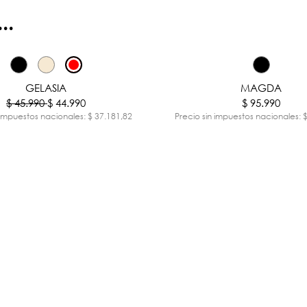
..
-2%
GELASIA
MAGDA
$ 45.990
$ 44.990
$ 95.990
 impuestos nacionales: $ 37.181,82
Precio sin impuestos nacionales: 