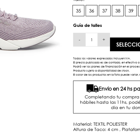
35
36
37
38
39
Guía de talles
-
+
SELECCI
Todos los valores expresados incluyen IVA.
El precio publicado es de contado, en efectivo o 
Podrá ver los planes de financiación en el proc
Producto sujeto a disponibilidad de stock.
El color de los productos en la foto puede variar, 
Envío en 24 hs 
Completando tu compra d
hábiles hasta las 11hs, podé
día en tu dom
Material: TEXTIL POLIESTER
Altura de Taco: 4 cm , Platafo