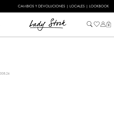
CAMBIOS Y DEVOLUCIONES
|
LOCALES
|
LOOKBOOK
!
0
.008,26