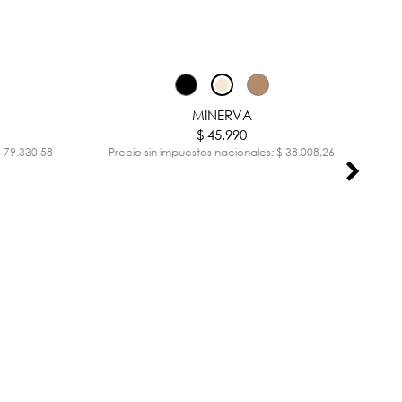
MINERVA
$ 45.990
$ 79.330,58
Precio sin impuestos nacionales: $ 38.008,26
Pr