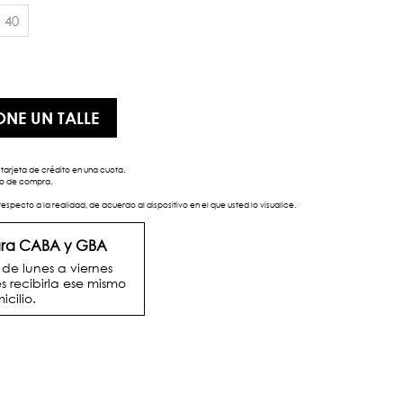
40
ONE UN TALLE
tarjeta de crédito en una cuota.
eso de compra.
respecto a la realidad, de acuerdo al dispositivo en el que usted lo visualice.
para CABA y GBA
e lunes a viernes
s recibirla ese mismo
icilio.