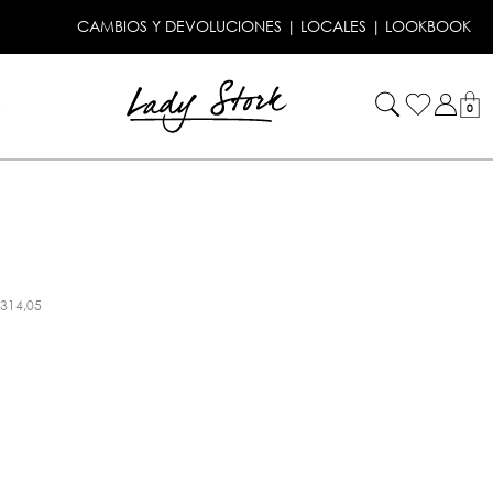
CAMBIOS Y DEVOLUCIONES
|
LOCALES
|
LOOKBOOK
!
0
.314,05