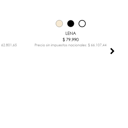
LEO
LENA
$ 79.990
Pr
$ 62.801,65
Precio sin impuestos nacionales: $ 66.107,44