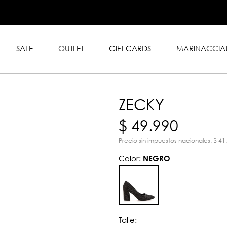
.999 en toda la tienda con
rd y American Express.
SALE
OUTLET
GIFT CARDS
MARINACCIA
ZECKY
$ 49.990
Precio sin impuestos nacionales: $ 41
Color:
NEGRO
Talle: