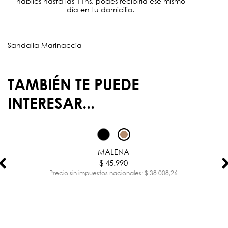
hábiles hasta las 11hs, podés recibirla ese mismo
día en tu domicilio.
Sandalia Marinaccia
TAMBIÉN TE PUEDE
INTERESAR...
MALENA
$ 45.990
Precio sin impuestos nacionales: $ 38.008,26