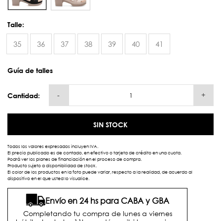
Talle:
35
36
37
38
39
40
41
Guía de talles
-
+
Cantidad:
SIN STOCK
Todos los valores expresados incluyen IVA.
El precio publicado es de contado, en efectivo o tarjeta de crédito en una cuota.
Podrá ver los planes de financiación en el proceso de compra.
Producto sujeto a disponibilidad de stock.
El color de los productos en la foto puede variar, respecto a la realidad, de acuerdo al
dispositivo en el que usted lo visualice.
Envío en 24 hs para CABA y GBA
Completando tu compra de lunes a viernes