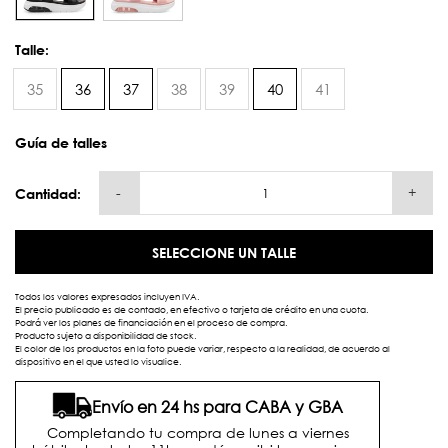
Talle:
35
36
37
38
39
40
41
Guía de talles
-
+
Cantidad:
SELECCIONE UN TALLE
Todos los valores expresados incluyen IVA.
El precio publicado es de contado, en efectivo o tarjeta de crédito en una cuota.
Podrá ver los planes de financiación en el proceso de compra.
Producto sujeto a disponibilidad de stock.
El color de los productos en la foto puede variar, respecto a la realidad, de acuerdo al
dispositivo en el que usted lo visualice.
Envío en 24 hs para CABA y GBA
Completando tu compra de lunes a viernes