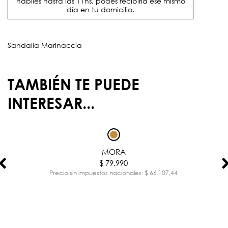
hábiles hasta las 11hs, podés recibirla ese mismo
día en tu domicilio.
Sandalia Marinaccia
TAMBIÉN TE PUEDE
INTERESAR...
MORA
$ 79.990
Precio sin impuestos nacionales: $ 66.107,44