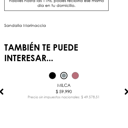
hábiles hasta las 11hs, podés recibirla ese mismo
día en tu domicilio.
Sandalia Marinaccia
TAMBIÉN TE PUEDE
INTERESAR...
MILCA
$ 59.990
Precio sin impuestos nacionales: $ 49.578,51