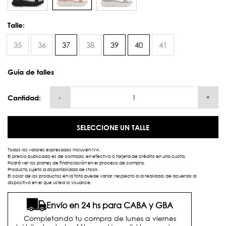
Talle:
35
36
37
38
39
40
41
Guía de talles
-
+
Cantidad:
SELECCIONE UN TALLE
Todos los valores expresados incluyen IVA.
El precio publicado es de contado, en efectivo o tarjeta de crédito en una cuota.
Podrá ver los planes de financiación en el proceso de compra.
Producto sujeto a disponibilidad de stock.
El color de los productos en la foto puede variar, respecto a la realidad, de acuerdo al
dispositivo en el que usted lo visualice.
Envío en 24 hs para CABA y GBA
Completando tu compra de lunes a viernes