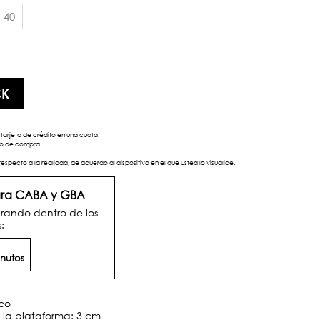
40
CK
tarjeta de crédito en una cuota.
eso de compra.
respecto a la realidad, de acuerdo al dispositivo en el que usted lo visualice.
para CABA y GBA
rando dentro de los
:
nutos
ico
e la plataforma: 3 cm