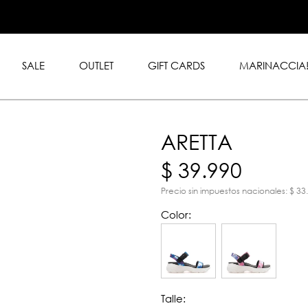
.999 en toda la tienda con
rd y American Express.
SALE
OUTLET
GIFT CARDS
MARINACCIA
ARETTA
$ 39.990
Precio sin impuestos nacionales: $ 33
Color:
Talle: