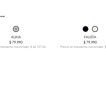
..
ALINA
FAUSTA
$ 79.990
$ 79.990
 impuestos nacionales: $ 66.107,44
Precio sin impuestos nacionales: 