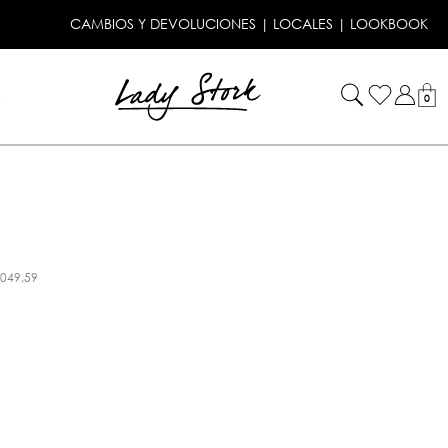
CAMBIOS Y DEVOLUCIONES
|
LOCALES
|
LOOKBOOK
!
0
.049,59