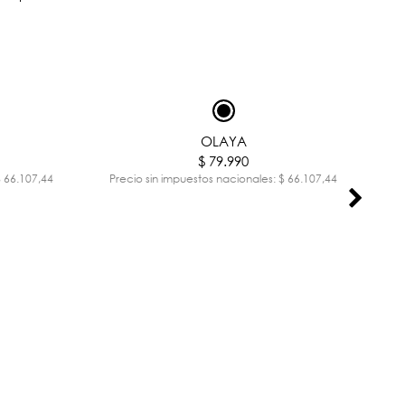
OLAYA
$ 79.990
$ 66.107,44
Precio sin impuestos nacionales: $ 66.107,44
Pr