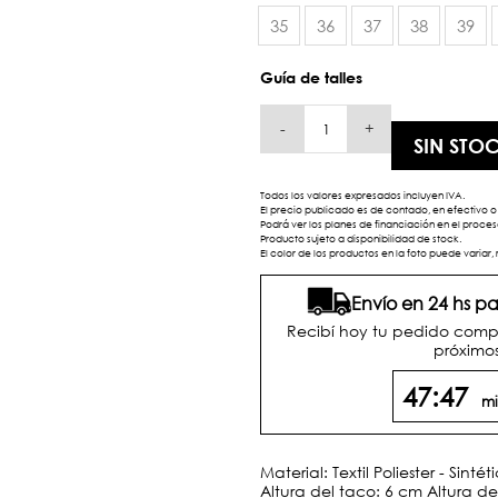
35
36
37
38
39
Guía de talles
-
+
SIN STO
Todos los valores expresados incluyen IVA.
El precio publicado es de contado, en efectivo o 
Podrá ver los planes de financiación en el proc
Producto sujeto a disponibilidad de stock.
El color de los productos en la foto puede variar, 
Envío en 24 hs 
Recibí hoy tu pedido comp
próximos
47:47
mi
Material: Textil Poliester - Sintét
Altura del taco: 6 cm Altura d