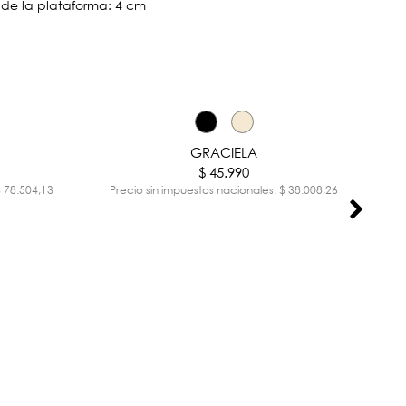
a de la plataforma: 4 cm
GRACIELA
$ 45.990
$ 78.504,13
Precio sin impuestos nacionales: $ 38.008,26
Pr