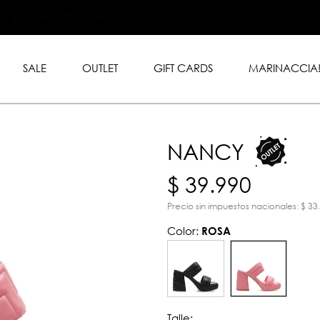
.999 en toda la tienda con
rd y American Express.
SALE
OUTLET
GIFT CARDS
MARINACCIA
NANCY
$ 39.990
Precio sin impuestos nacionales: $ 33
Color:
ROSA
Talle: