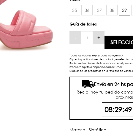
35
36
37
38
39
Guía de talles
-
+
SELECCI
Todos los valores expresados incluyen IVA.
El precio publicado es de contado, en efectivo o 
Podrá ver los planes de financiación en el proc
Producto sujeto a disponibilidad de stock.
El color de los productos en la foto puede variar, 
Envío en 24 hs 
Recibí hoy tu pedido comp
próximas
08:29:4
Material: Sintético