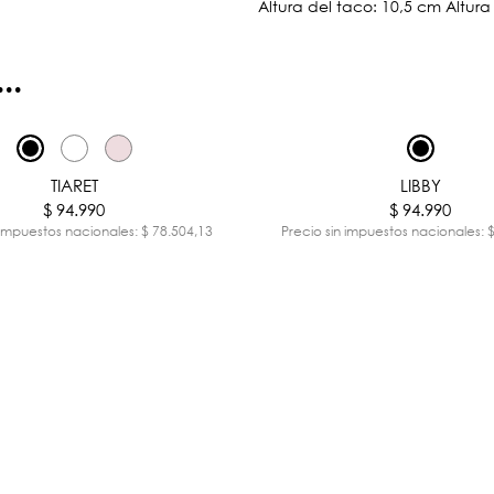
Altura del taco: 10,5 cm Altur
..
TIARET
LIBBY
$ 94.990
$ 94.990
 impuestos nacionales: $ 78.504,13
Precio sin impuestos nacionales: 