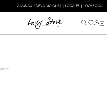
CAMBIOS Y DEVOLUCIONES
|
LOCALES
|
LOOKBOOK
!
0
.049,59