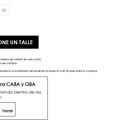
40
ONE UN TALLE
tarjeta de crédito en una cuota.
eso de compra.
respecto a la realidad, de acuerdo al dispositivo en el que usted lo visualice.
para CABA y GBA
rando dentro de las
:
9
horas