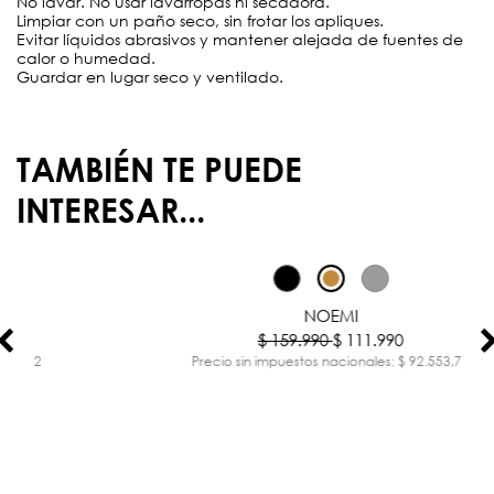
No lavar. No usar lavarropas ni secadora.
Limpiar con un paño seco, sin frotar los apliques.
Evitar líquidos abrasivos y mantener alejada de fuentes de
calor o humedad.
Guardar en lugar seco y ventilado.
TAMBIÉN TE PUEDE
INTERESAR...
-30%
NOEMI
$ 159.990
$ 111.990
Precio sin impuestos nacionales: $ 92.553,72