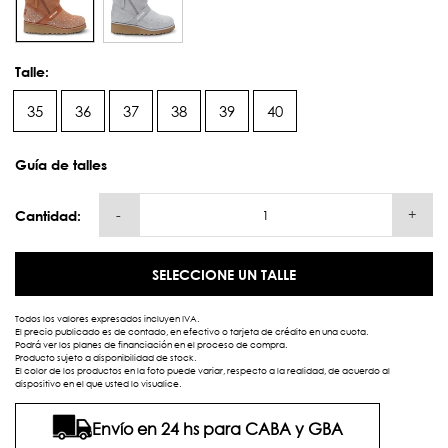
Talle:
35
36
37
38
39
40
Guía de talles
-
+
Cantidad:
SELECCIONE UN TALLE
Todos los valores expresados incluyen IVA.
El precio publicado es de contado, en efectivo o tarjeta de crédito en una cuota.
Podrá ver los planes de financiación en el proceso de compra.
Producto sujeto a disponibilidad de stock.
El color de los productos en la foto puede variar, respecto a la realidad, de acuerdo al
dispositivo en el que usted lo visualice.
Envío en 24 hs para CABA y GBA