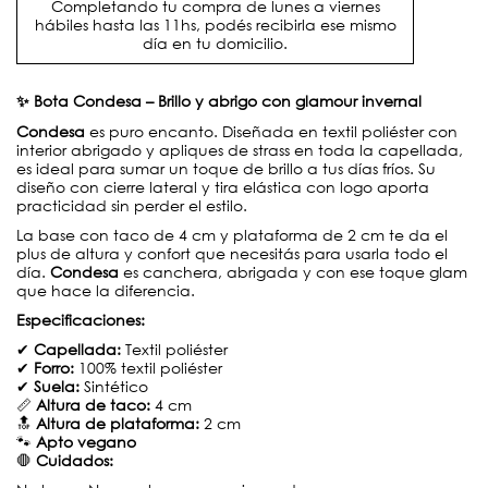
Completando tu compra de lunes a viernes
hábiles hasta las 11hs, podés recibirla ese mismo
día en tu domicilio.
✨ Bota Condesa – Brillo y abrigo con glamour invernal
Condesa
es puro encanto. Diseñada en textil poliéster con
interior abrigado y apliques de strass en toda la capellada,
es ideal para sumar un toque de brillo a tus días fríos. Su
diseño con cierre lateral y tira elástica con logo aporta
practicidad sin perder el estilo.
La base con taco de 4 cm y plataforma de 2 cm te da el
plus de altura y confort que necesitás para usarla todo el
día.
Condesa
es canchera, abrigada y con ese toque glam
que hace la diferencia.
Especificaciones:
✔
Capellada:
Textil poliéster
✔
Forro:
100% textil poliéster
✔
Suela:
Sintético
📏
Altura de taco:
4 cm
🔝
Altura de plataforma:
2 cm
🐾
Apto vegano
🛑
Cuidados: