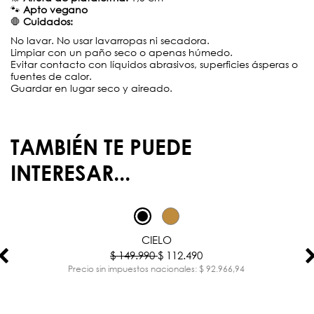
🐾
Apto vegano
🛑
Cuidados:
No lavar. No usar lavarropas ni secadora.
Limpiar con un paño seco o apenas húmedo.
Evitar contacto con líquidos abrasivos, superficies ásperas o
fuentes de calor.
Guardar en lugar seco y aireado.
TAMBIÉN TE PUEDE
INTERESAR...
-25%
CIELO
$ 149.990
$ 112.490
Precio sin impuestos nacionales: $ 92.966,94