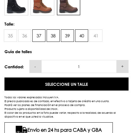
Talle:
35
36
37
38
39
40
41
Guía de talles
-
+
Cantidad:
SELECCIONE UN TALLE
Todos los valores expresados incluyen IVA.
El precio publicado es de contado, en efectivo o tarjeta de crédito en una cuota.
Podrá ver los planes de financiación en el proceso de compra.
Producto sujeto a disponibilidad de stock.
El color de los productos en la foto puede variar, respecto a la realidad, de acuerdo al
dispositivo en el que usted lo visualice.
Envío en 24 hs para CABA y GBA