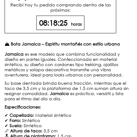
Recibí hoy tu pedido comprando dentro de las
próximas:
08:18:25
horas
🏔 Bota Jamaica – Espíritu montañés con estilo urbano
Jamaica
es ese modelo que combina funcionalidad y
diseño en partes iguales. Confeccionada en material
sintético, su diseño con cordones tipo trekking, ojalillos
metálicos y solapa decorativa transmite una vibra
aventurera, ideal para looks urbanos con personalidad.
Su base dentada brinda buena tracción, mientras que el
taco de 3,5 cm y la plataforma de 1,5 cm suman altura sin
resignar comodidad.
Jamaica
es práctica, versátil y lista
para el ritmo del día a día.
Especificaciones:
✔
Capellada:
Material sintético
✔
Forro:
Sintético
✔
Suela:
Sintético
📏
Altura de taco:
3,5 cm
🔝
Altura de plataforma:
1,5 cm