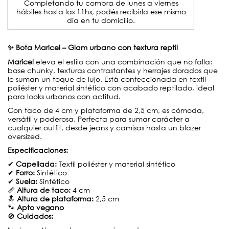
Completando tu compra de lunes a viernes
hábiles hasta las 11hs, podés recibirla ese mismo
día en tu domicilio.
✨ Bota Maricel – Glam urbano con textura reptil
Maricel
eleva el estilo con una combinación que no falla:
base chunky, texturas contrastantes y herrajes dorados que
le suman un toque de lujo. Está confeccionada en textil
poliéster y material sintético con acabado reptilado, ideal
para looks urbanos con actitud.
Con taco de 4 cm y plataforma de 2,5 cm, es cómoda,
versátil y poderosa. Perfecta para sumar carácter a
cualquier outfit, desde jeans y camisas hasta un blazer
oversized.
Especificaciones:
✔
Capellada:
Textil poliéster y material sintético
✔
Forro:
Sintético
✔
Suela:
Sintético
📏
Altura de taco:
4 cm
🔝
Altura de plataforma:
2,5 cm
🐾
Apto vegano
🚫
Cuidados: