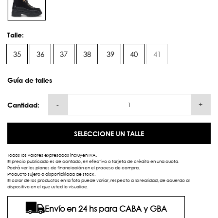
Talle:
35
36
37
38
39
40
41
Guía de talles
-
+
Cantidad:
SELECCIONE UN TALLE
Todos los valores expresados incluyen IVA.
El precio publicado es de contado, en efectivo o tarjeta de crédito en una cuota.
Podrá ver los planes de financiación en el proceso de compra.
Producto sujeto a disponibilidad de stock.
El color de los productos en la foto puede variar, respecto a la realidad, de acuerdo al
dispositivo en el que usted lo visualice.
Envío en 24 hs para CABA y GBA