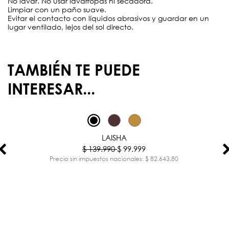
No lavar. No usar lavarropas ni secadora.
Limpiar con un paño suave.
Evitar el contacto con líquidos abrasivos y guardar en un
lugar ventilado, lejos del sol directo.
TAMBIÉN TE PUEDE
INTERESAR...
-29%
LAISHA
$ 139.990
$ 99.999
Precio sin impuestos nacionales: $ 82.643,80