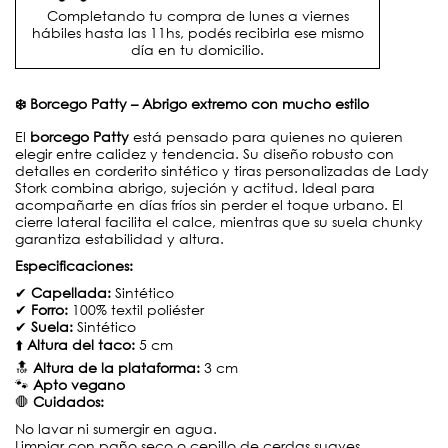
Completando tu compra de lunes a viernes
hábiles hasta las 11hs, podés recibirla ese mismo
día en tu domicilio.
❄️ Borcego Patty – Abrigo extremo con mucho estilo
El
borcego Patty
está pensado para quienes no quieren
elegir entre calidez y tendencia. Su diseño robusto con
detalles en corderito sintético y tiras personalizadas de Lady
Stork combina abrigo, sujeción y actitud. Ideal para
acompañarte en días fríos sin perder el toque urbano. El
cierre lateral facilita el calce, mientras que su suela chunky
garantiza estabilidad y altura.
Especificaciones:
✔
Capellada:
Sintético
✔
Forro:
100% textil poliéster
✔
Suela:
Sintético
⬆️
Altura del taco:
5 cm
🔝
Altura de la plataforma:
3 cm
🐾
Apto vegano
🛑
Cuidados:
No lavar ni sumergir en agua.
Limpiar con paño seco o cepillo de cerdas suaves.