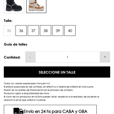
Talle:
35
36
37
38
39
40
Guía de talles
-
+
Cantidad:
SELECCIONE UN TALLE
Todos los valores expresados incluyen IVA.
El precio publicado es de contado, en efectivo o tarjeta de crédito en una cuota.
Podrá ver los planes de financiación en el proceso de compra.
Producto sujeto a disponibilidad de stock.
El color de los productos en la foto puede variar, respecto a la realidad, de acuerdo al
dispositivo en el que usted lo visualice.
Envío en 24 hs para CABA y GBA