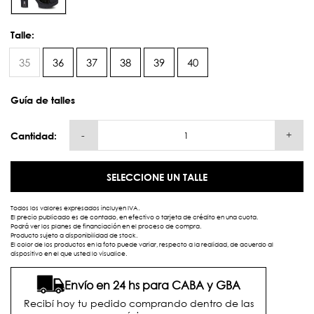
Talle:
35
36
37
38
39
40
Guía de talles
-
+
Cantidad:
SELECCIONE UN TALLE
Todos los valores expresados incluyen IVA.
El precio publicado es de contado, en efectivo o tarjeta de crédito en una cuota.
Podrá ver los planes de financiación en el proceso de compra.
Producto sujeto a disponibilidad de stock.
El color de los productos en la foto puede variar, respecto a la realidad, de acuerdo al
dispositivo en el que usted lo visualice.
Envío en 24 hs para CABA y GBA
Recibí hoy tu pedido comprando dentro de las