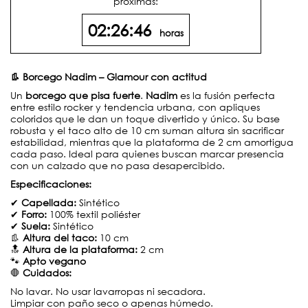
próximas:
02:26:46
horas
👢 Borcego Nadim – Glamour con actitud
Un
borcego que pisa fuerte
.
Nadim
es la fusión perfecta
entre estilo rocker y tendencia urbana, con apliques
coloridos que le dan un toque divertido y único. Su base
robusta y el taco alto de 10 cm suman altura sin sacrificar
estabilidad, mientras que la plataforma de 2 cm amortigua
cada paso. Ideal para quienes buscan marcar presencia
con un calzado que no pasa desapercibido.
Especificaciones:
✔
Capellada:
Sintético
✔
Forro:
100% textil poliéster
✔
Suela:
Sintético
👢
Altura del taco:
10 cm
🔝
Altura de la plataforma:
2 cm
🐾
Apto vegano
🛑
Cuidados:
No lavar. No usar lavarropas ni secadora.
Limpiar con paño seco o apenas húmedo.