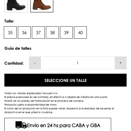
Talle:
35
36
37
38
39
40
Guía de talles
-
+
Cantidad:
SELECCIONE UN TALLE
Todos los valores expresados incluyen IVA.
El precio publicado es de contado, en efectivo o tarjeta de crédito en una cuota.
Podrá ver los planes de financiación en el proceso de compra.
Producto sujeto a disponibilidad de stock.
El color de los productos en la foto puede variar, respecto a la realidad, de acuerdo al
dispositivo en el que usted lo visualice.
Envío en 24 hs para CABA y GBA