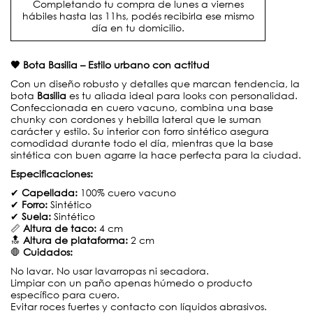
Completando tu compra de lunes a viernes
hábiles hasta las 11hs, podés recibirla ese mismo
día en tu domicilio.
🖤 Bota Basilia – Estilo urbano con actitud
Con un diseño robusto y detalles que marcan tendencia, la
bota
Basilia
es tu aliada ideal para looks con personalidad.
Confeccionada en cuero vacuno, combina una base
chunky con cordones y hebilla lateral que le suman
carácter y estilo. Su interior con forro sintético asegura
comodidad durante todo el día, mientras que la base
sintética con buen agarre la hace perfecta para la ciudad.
Especificaciones:
✔
Capellada:
100% cuero vacuno
✔
Forro:
Sintético
✔
Suela:
Sintético
📏
Altura de taco:
4 cm
🔝
Altura de plataforma:
2 cm
🛑
Cuidados:
No lavar. No usar lavarropas ni secadora.
Limpiar con un paño apenas húmedo o producto
específico para cuero.
Evitar roces fuertes y contacto con líquidos abrasivos.