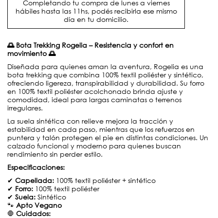
Completando tu compra de lunes a viernes
hábiles hasta las 11hs, podés recibirla ese mismo
día en tu domicilio.
🌅 Bota Trekking Rogelia – Resistencia y confort en
movimiento 🌅
Diseñada para quienes aman la aventura, Rogelia es una
bota trekking que combina 100% textil poliéster y sintético,
ofreciendo ligereza, transpirabilidad y durabilidad. Su forro
en 100% textil poliéster acolchonado brinda ajuste y
comodidad, ideal para largas caminatas o terrenos
irregulares.
La suela sintética con relieve mejora la tracción y
estabilidad en cada paso, mientras que los refuerzos en
puntera y talón protegen el pie en distintas condiciones. Un
calzado funcional y moderno para quienes buscan
rendimiento sin perder estilo.
Especificaciones:
✔
Capellada:
100% textil poliéster + sintético
✔
Forro:
100% textil poliéster
✔
Suela:
Sintético
🐾
Apto Vegano
🛑
Cuidados: