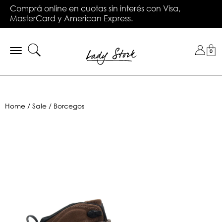
Saltar
Hasta 6 cuotas sin interés en compras superiores a
Comprá online en cuotas sin interés con Visa,
al
Hasta 3 cuotas sin interés en toda la tienda.
🚚 Envío en el día en CABA y GBA
Envío gratis en compras superiores a $149.990.
$299.999 en toda la tienda con tarjetas bancarias
MasterCard y American Express.
contenido
principal
Toggle
0
navigation
Home
Sale
Borcegos