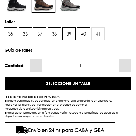
Talle:
35
36
37
38
39
40
41
Guía de talles
-
+
Cantidad:
SELECCIONE UN TALLE
Todos los valores expresados incluyen IVA.
El precio publicado es de contado, en efectivo o tarjeta de crédito en una cuota.
Podrá ver los planes de financiación en el proceso de compra.
Producto sujeto a disponibilidad de stock.
El color de los productos en la foto puede variar, respecto a la realidad, de acuerdo al
dispositivo en el que usted lo visualice.
Envío en 24 hs para CABA y GBA