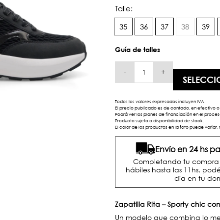
Talle:
35
36
37
38
39
Guía de talles
-
+
SELECCI
Todos los valores expresados incluyen IVA.
El precio publicado es de contado, en efectivo o 
Podrá ver los planes de financiación en el proc
Producto sujeto a disponibilidad de stock.
El color de los productos en la foto puede variar, 
Envío en 24 hs 
Completando tu compra d
hábiles hasta las 11hs, podé
día en tu dom
Zapatilla Rita – Sporty chic con
Un modelo que combina lo mejor