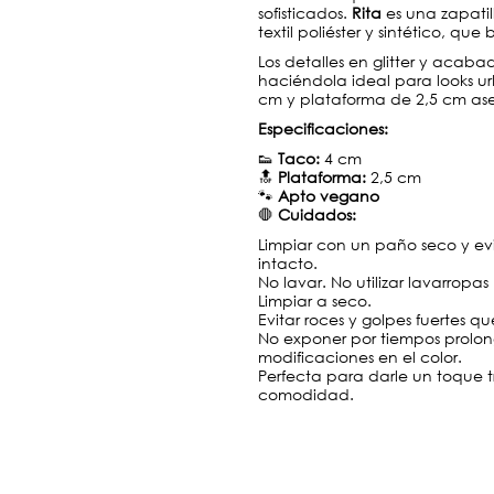
sofisticados.
Rita
es una zapati
textil poliéster y sintético, que
Los detalles en glitter y acaba
haciéndola ideal para looks u
cm y plataforma de 2,5 cm as
Especificaciones:
👟
Taco:
4 cm
🔝
Plataforma:
2,5 cm
🐾
Apto vegano
🛑
Cuidados:
Limpiar con un paño seco y ev
intacto.
No lavar. No utilizar lavarropas
Limpiar a seco.
Evitar roces y golpes fuertes 
No exponer por tiempos prolong
modificaciones en el color.
Perfecta para darle un toque tr
comodidad.