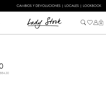
CAMBIOS Y DEVOLUCIONES
|
LOCALES
|
LOOKBOOK
!
0
0
.884,30