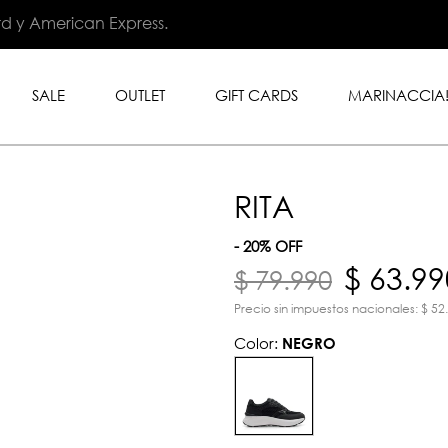
.999 en toda la tienda con
rd y American Express.
SALE
OUTLET
GIFT CARDS
MARINACCIA
RITA
- 20% OFF
$ 63.99
$ 79.990
Precio sin impuestos nacionales: $ 52
Color:
NEGRO