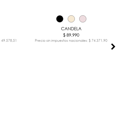
CANDELA
$ 89.990
$ 49.578,51
Precio sin impuestos nacionales: $ 74.371,90
Pr