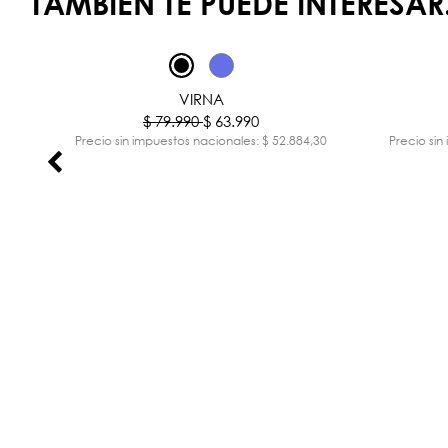
TAMBIÉN TE PUEDE INTERESAR.
-20%
VIRNA
$ 79.990
$ 63.990
,90
Precio sin impuestos nacionales: $ 52.884,30
Precio sin