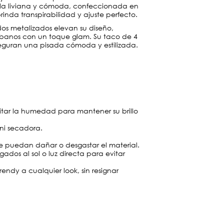
lla liviana y cómoda, confeccionada en
 brinda transpirabilidad y ajuste perfecto.
dos metalizados elevan su diseño,
rbanos con un toque glam. Su taco de 4
eguran una pisada cómoda y estilizada.
itar la humedad para mantener su brillo
 ni secadora.
que puedan dañar o desgastar el material.
ados al sol o luz directa para evitar
endy a cualquier look, sin resignar