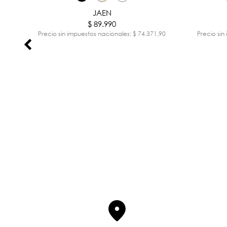
JAEN
$ 89.990
,90
Precio sin impuestos nacionales: $ 74.371,90
Precio sin