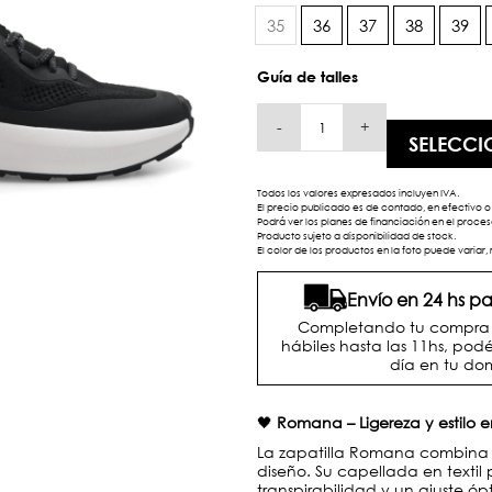
35
36
37
38
39
Guía de talles
-
+
SELECCI
Todos los valores expresados incluyen IVA.
El precio publicado es de contado, en efectivo o 
Podrá ver los planes de financiación en el proc
Producto sujeto a disponibilidad de stock.
El color de los productos en la foto puede variar, 
Envío en 24 hs 
Completando tu compra d
hábiles hasta las 11hs, podé
día en tu dom
🖤
Romana – Ligereza y estilo 
La zapatilla Romana combina i
diseño. Su capellada en textil p
transpirabilidad y un ajuste 