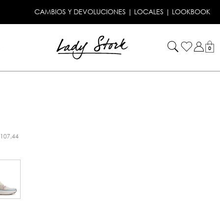
CAMBIOS Y DEVOLUCIONES
|
LOCALES
|
LOOKBOOK
!
0
.107,44