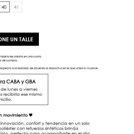
40
41
ONE UN TALLE
tarjeta de crédito en una cuota.
eso de compra.
respecto a la realidad, de acuerdo al dispositivo en el que usted lo visualice.
para CABA y GBA
e lunes a viernes
s recibirla ese mismo
icilio.
en movimiento
🖤
nnovación, confort y tendencia en un solo
oliéster con refuerzos sintéticos brinda
óptimo, perfecta para acompañarte en el día