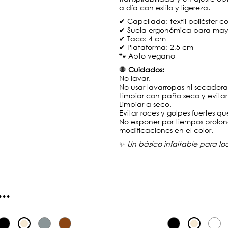
a día con estilo y ligereza.
✔ Capellada: textil poliéster co
✔ Suela ergonómica para may
✔ Taco: 4 cm
✔ Plataforma: 2,5 cm
🐾 Apto vegano
🛑
Cuidados:
No lavar.
No usar lavarropas ni secadora
Limpiar con paño seco y evita
Limpiar a seco.
Evitar roces y golpes fuertes 
No exponer por tiempos prolong
modificaciones en el color.
✨
Un básico infaltable para loo
..