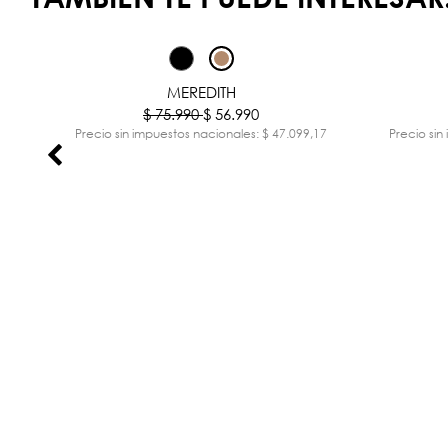
%
-25%
MEREDITH
$ 75.990
$ 56.990
,73
Precio sin impuestos nacionales: $ 47.099,17
Precio sin