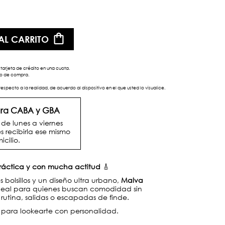
AL CARRITO
tarjeta de crédito en una cuota.
eso de compra.
respecto a la realidad, de acuerdo al dispositivo en el que usted lo visualice.
para CABA y GBA
e lunes a viernes
s recibirla ese mismo
icilio.
ráctica y con mucha actitud
🎸
 bolsillos y un diseño ultra urbano,
Malva
ideal para quienes buscan comodidad sin
a rutina, salidas o escapadas de finde.
l para lookearte con personalidad.