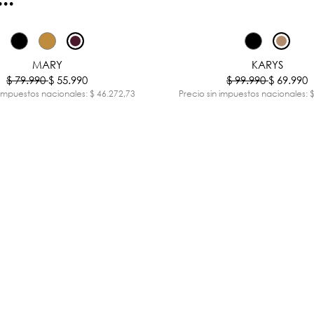
-30%
MARY
KARYS
$ 79.990
$ 55.990
$ 99.990
$ 69.990
 impuestos nacionales: $ 46.272,73
Precio sin impuestos nacionales: 