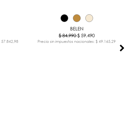
-30%
-30%
BELEN
$ 84.990
$ 59.490
$ 57.842,98
Precio sin impuestos nacionales: $ 49.165,29
Pr