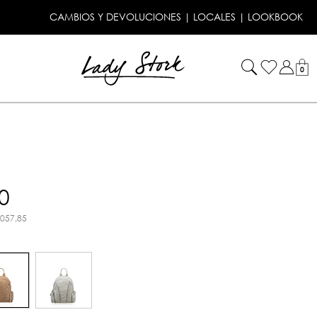
CAMBIOS Y DEVOLUCIONES
|
LOCALES
|
LOOKBOOK
!
0
0
.057,85