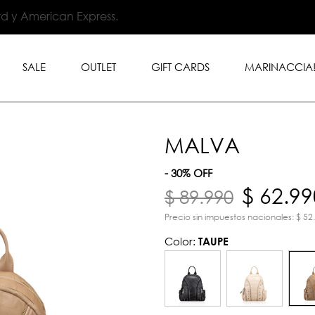
.999 en toda la tienda con
rd y American Express.
SALE
OUTLET
GIFT CARDS
MARINACCIA
MALVA
- 30% OFF
$ 62.99
$ 89.990
Precio sin impuestos nacionales: $ 52
Color:
TAUPE