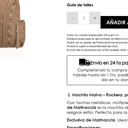
Guía de talles
-
+
AÑADIR 
Todos los valores expresados incluyen IVA.
El precio publicado es de contado, en efectivo o 
Podrá ver los planes de financiación en el proc
Producto sujeto a disponibilidad de stock.
El color de los productos en la foto puede variar, 
Envío en 24 hs 
Completando tu compra d
hábiles hasta las 11hs, podé
día en tu dom
🎸
Mochila Malva – Rockera, p
Con tachas metálicas, múltiples
de Marinaccia
es la mochila 
resignar estilo. Perfecta para l
Exclusiva de Marinaccia
, idea
Especificaciones: