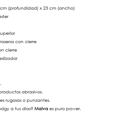
5 cm (profundidad) x 23 cm (ancho)
éster
uperior
 traseros con cierre
on cierre
eslizador
.
roductos abrasivos.
ies rugosas o punzantes.
edgy a tus días?
Malva
es puro power.