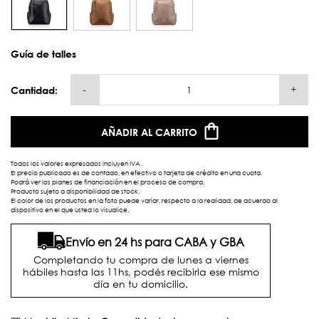
Guía de talles
-
+
Cantidad:
AÑADIR AL CARRITO
Todos los valores expresados incluyen IVA.
El precio publicado es de contado, en efectivo o tarjeta de crédito en una cuota.
Podrá ver los planes de financiación en el proceso de compra.
Producto sujeto a disponibilidad de stock.
El color de los productos en la foto puede variar, respecto a la realidad, de acuerdo al
dispositivo en el que usted lo visualice.
Envío en 24 hs para CABA y GBA
Completando tu compra de lunes a viernes
hábiles hasta las 11hs, podés recibirla ese mismo
día en tu domicilio.