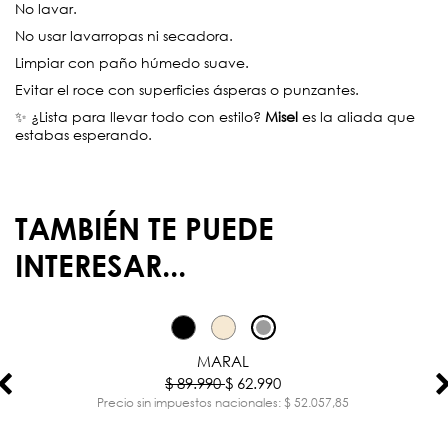
No lavar.
No usar lavarropas ni secadora.
Limpiar con paño húmedo suave.
Evitar el roce con superficies ásperas o punzantes.
✨ ¿Lista para llevar todo con estilo?
Misel
es la aliada que
estabas esperando.
TAMBIÉN TE PUEDE
INTERESAR...
-30%
MARAL
$ 89.990
$ 62.990
Precio sin impuestos nacionales: $ 52.057,85