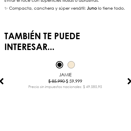
Evitar el roce con superficies filosas o abrasivas.
✨ Compacta, canchera y súper versátil:
Juno
lo tiene todo.
TAMBIÉN TE PUEDE
INTERESAR...
-30%
JAMIE
$ 85.990
$ 59.999
Precio sin impuestos nacionales: $ 49.585,95