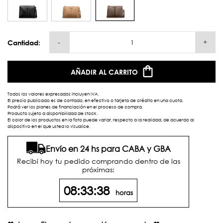
-
+
Cantidad:
AÑADIR AL CARRITO
Todos los valores expresados incluyen IVA.
El precio publicado es de contado, en efectivo o tarjeta de crédito en una cuota.
Podrá ver los planes de financiación en el proceso de compra.
Producto sujeto a disponibilidad de stock.
El color de los productos en la foto puede variar, respecto a la realidad, de acuerdo al
dispositivo en el que usted lo visualice.
Envío en 24 hs para CABA y GBA
Recibí hoy tu pedido comprando dentro de las
próximas:
08:33:38
horas