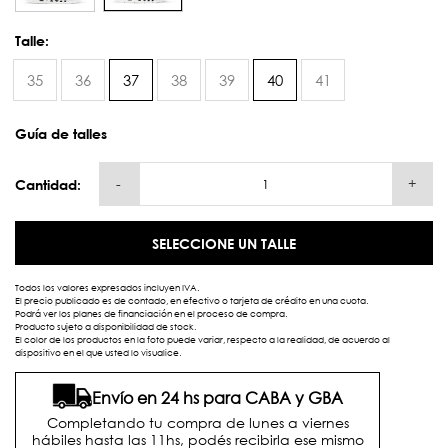
Talle:
35
36
37
38
39
40
41
Guía de talles
-
+
Cantidad:
SELECCIONE UN TALLE
Todos los valores expresados incluyen IVA.
El precio publicado es de contado, en efectivo o tarjeta de crédito en una cuota.
Podrá ver los planes de financiación en el proceso de compra.
Producto sujeto a disponibilidad de stock.
El color de los productos en la foto puede variar, respecto a la realidad, de acuerdo al
dispositivo en el que usted lo visualice.
Envío en 24 hs para CABA y GBA
Completando tu compra de lunes a viernes
hábiles hasta las 11hs, podés recibirla ese mismo