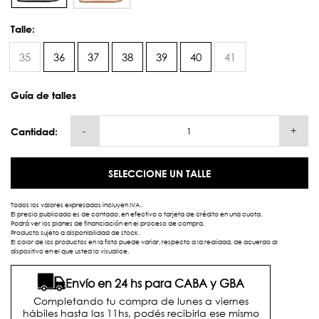
Talle:
35
36
37
38
39
40
41
Guía de talles
-
+
Cantidad:
SELECCIONE UN TALLE
Todos los valores expresados incluyen IVA.
El precio publicado es de contado, en efectivo o tarjeta de crédito en una cuota.
Podrá ver los planes de financiación en el proceso de compra.
Producto sujeto a disponibilidad de stock.
El color de los productos en la foto puede variar, respecto a la realidad, de acuerdo al
dispositivo en el que usted lo visualice.
Envío en 24 hs para CABA y GBA
Completando tu compra de lunes a viernes
hábiles hasta las 11hs, podés recibirla ese mismo