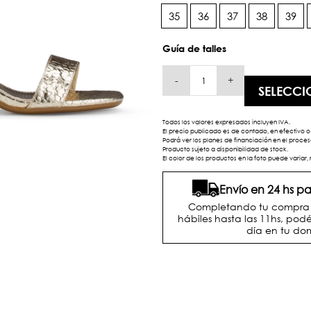
35
36
37
38
39
Guía de talles
-
+
SELECCI
Todos los valores expresados incluyen IVA.
El precio publicado es de contado, en efectivo o 
Podrá ver los planes de financiación en el proc
Producto sujeto a disponibilidad de stock.
El color de los productos en la foto puede variar, 
Envío en 24 hs 
Completando tu compra d
hábiles hasta las 11hs, podé
día en tu dom