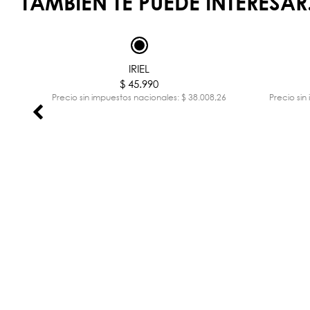
TAMBIÉN TE PUEDE INTERESAR.
IRIEL
$ 45.990
,36
Precio sin impuestos nacionales: $ 38.008,26
Precio sin