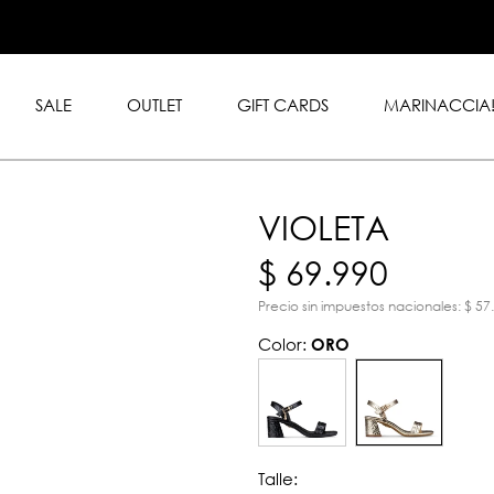
.999 en toda la tienda con
rd y American Express.
SALE
OUTLET
GIFT CARDS
MARINACCIA
VIOLETA
$ 69.990
Precio sin impuestos nacionales: $ 57
Color:
ORO
Talle: