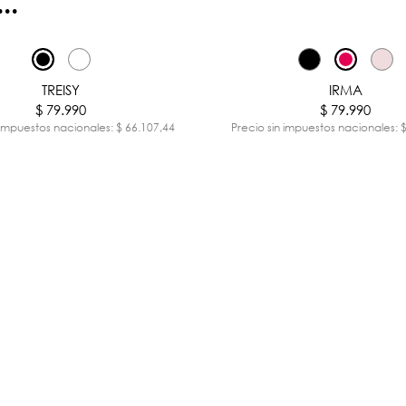
..
TREISY
IRMA
$ 79.990
$ 79.990
 impuestos nacionales: $ 66.107,44
Precio sin impuestos nacionales: 