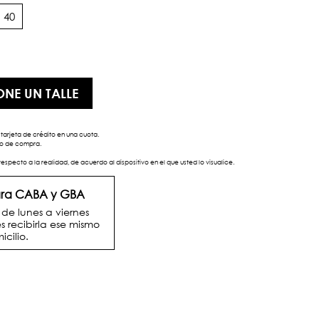
40
ONE UN TALLE
tarjeta de crédito en una cuota.
eso de compra.
respecto a la realidad, de acuerdo al dispositivo en el que usted lo visualice.
para CABA y GBA
e lunes a viernes
s recibirla ese mismo
icilio.