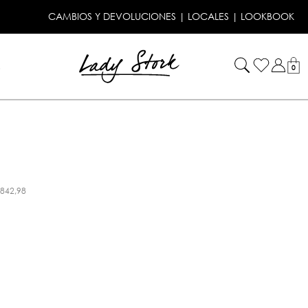
CAMBIOS Y DEVOLUCIONES
|
LOCALES
|
LOOKBOOK
!
0
.842,98