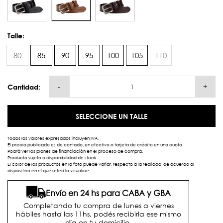
Talle:
80
85
90
95
100
105
110
-
+
Cantidad:
SELECCIONE UN TALLE
Todos los valores expresados incluyen IVA.
El precio publicado es de contado, en efectivo o tarjeta de crédito en una cuota.
Podrá ver los planes de financiación en el proceso de compra.
Producto sujeto a disponibilidad de stock.
El color de los productos en la foto puede variar, respecto a la realidad, de acuerdo al
dispositivo en el que usted lo visualice.
Envío en 24 hs para CABA y GBA
Completando tu compra de lunes a viernes
hábiles hasta las 11hs, podés recibirla ese mismo
día en tu domicilio.