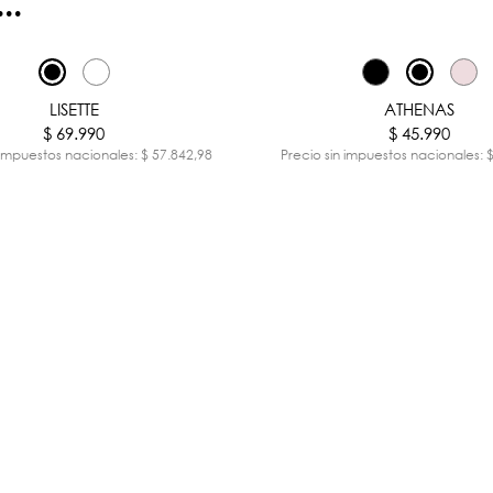
..
LISETTE
ATHENAS
$ 69.990
$ 45.990
 impuestos nacionales: $ 57.842,98
Precio sin impuestos nacionales: 