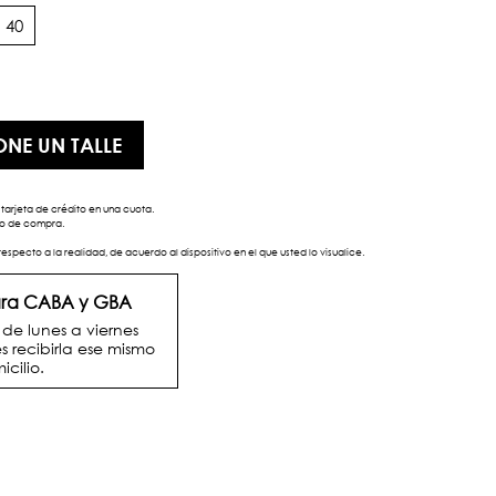
40
ONE UN TALLE
tarjeta de crédito en una cuota.
eso de compra.
respecto a la realidad, de acuerdo al dispositivo en el que usted lo visualice.
para CABA y GBA
e lunes a viernes
s recibirla ese mismo
icilio.