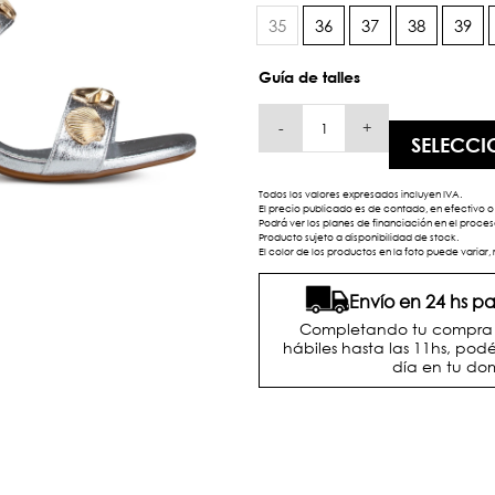
35
36
37
38
39
Guía de talles
-
+
SELECCI
Todos los valores expresados incluyen IVA.
El precio publicado es de contado, en efectivo o 
Podrá ver los planes de financiación en el proc
Producto sujeto a disponibilidad de stock.
El color de los productos en la foto puede variar, 
Envío en 24 hs 
Completando tu compra d
hábiles hasta las 11hs, podé
día en tu dom