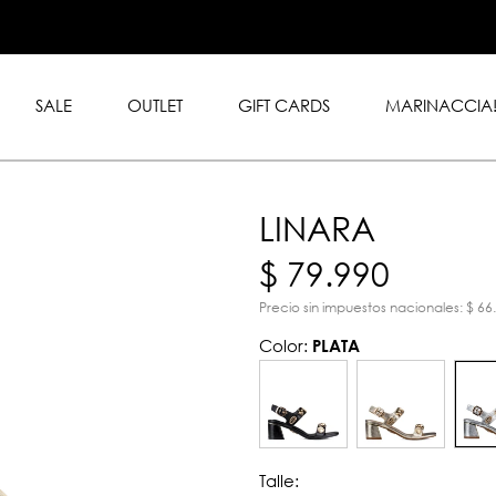
.999 en toda la tienda con
rd y American Express.
SALE
OUTLET
GIFT CARDS
MARINACCIA
LINARA
$ 79.990
Precio sin impuestos nacionales: $ 66
Color:
PLATA
Talle: