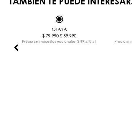
TAMBIÉN TE PUEDE INTERESAR.
-25%
OLAYA
$ 79.990
$ 59.990
,44
Precio sin impuestos nacionales: $ 49.578,51
Precio sin