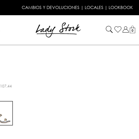
CAMBIOS Y DEVOLUCIONES
|
LOCALES
|
LOOKBOOK
!
0
.107,44