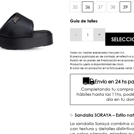
35
36
37
38
39
Guía de talles
-
+
SELECCI
Todos los valores expresados incluyen IVA.
El precio publicado es de contado, en efectivo o 
Podrá ver los planes de financiación en el proc
Producto sujeto a disponibilidad de stock.
El color de los productos en la foto puede variar, 
Envío en 24 hs 
Completando tu compra d
hábiles hasta las 11hs, podé
día en tu dom
✨
Sandalia SORAYA – Estilo n
La sandalia Soraya combina c
con textura y detalles distintiv
un calce cómodo, mientras que