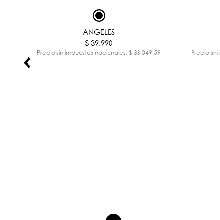
ANGELES
$ 39.990
,90
Precio sin impuestos nacionales: $ 33.049,59
Precio sin