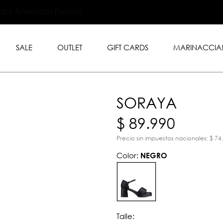
.999 en toda la tienda con
rd y American Express.
SALE
OUTLET
GIFT CARDS
MARINACCIA
SORAYA
$ 89.990
Precio sin impuestos nacionales: $ 74
Color:
NEGRO
Talle: