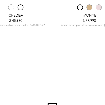
CHELSEA
IVONNE
$ 45.990
$ 79.990
 impuestos nacionales: $ 38.008,26
Precio sin impuestos nacionales: 