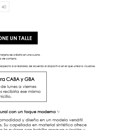
40
ONE UN TALLE
tarjeta de crédito en una cuota.
eso de compra.
respecto a la realidad, de acuerdo al dispositivo en el que usted lo visualice.
para CABA y GBA
e lunes a viernes
s recibirla ese mismo
icilio.
atural con un toque moderno
✨
omodidad y diseño en un modelo versátil
os. Su capellada en material sintético ofrece
 la pulsera con hebilla asegura sujeción y