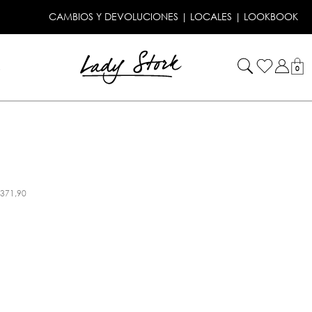
CAMBIOS Y DEVOLUCIONES
|
LOCALES
|
LOOKBOOK
!
0
.371,90