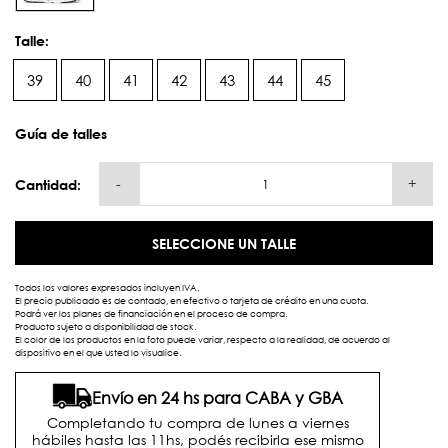
Talle:
39
40
41
42
43
44
45
Guía de talles
-
+
Cantidad:
SELECCIONE UN TALLE
Todos los valores expresados incluyen IVA.
El precio publicado es de contado, en efectivo o tarjeta de crédito en una cuota.
Podrá ver los planes de financiación en el proceso de compra.
Producto sujeto a disponibilidad de stock.
El color de los productos en la foto puede variar, respecto a la realidad, de acuerdo al
dispositivo en el que usted lo visualice.
Envío en 24 hs para CABA y GBA
Completando tu compra de lunes a viernes
hábiles hasta las 11hs, podés recibirla ese mismo