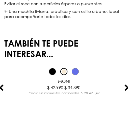
Evitar el roce con superficies ásperas o punzantes.
✨ Una mochila liviana, práctica y con estilo urbano, ideal
para acompañarte todos los días.
TAMBIÉN TE PUEDE
INTERESAR...
-20%
MONI
$ 42.990
$ 34.390
Precio sin impuestos nacionales: $ 28.421,49