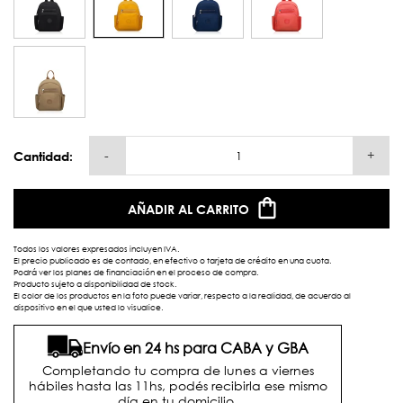
-
+
Cantidad:
AÑADIR AL CARRITO
Todos los valores expresados incluyen IVA.
El precio publicado es de contado, en efectivo o tarjeta de crédito en una cuota.
Podrá ver los planes de financiación en el proceso de compra.
Producto sujeto a disponibilidad de stock.
El color de los productos en la foto puede variar, respecto a la realidad, de acuerdo al
dispositivo en el que usted lo visualice.
Envío en 24 hs para CABA y GBA
Completando tu compra de lunes a viernes
hábiles hasta las 11hs, podés recibirla ese mismo
día en tu domicilio.