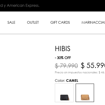
.999 en toda la tienda con
rd y American Express.
SALE
OUTLET
GIFT CARDS
MARINACCIA
HIBIS
- 30% OFF
$ 55.99
$ 79.990
Precio sin impuestos nacionales: $ 46
Color:
CAMEL