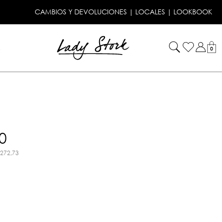
CAMBIOS Y DEVOLUCIONES
|
LOCALES
|
LOOKBOOK
!
0
0
.272,73