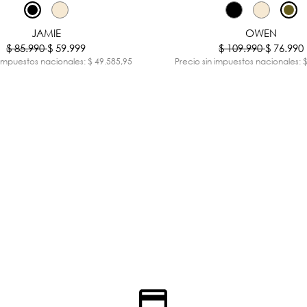
-30%
JAMIE
OWEN
$ 85.990
$ 59.999
$ 109.990
$ 76.990
 impuestos nacionales: $ 49.585,95
Precio sin impuestos nacionales: 