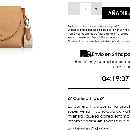
-
+
AÑADIR 
Todos los valores expresados incluyen IVA.
El precio publicado es de contado, en efectivo o 
Podrá ver los planes de financiación en el proc
Producto sujeto a disponibilidad de stock.
El color de los productos en la foto puede variar, 
Envío en 24 hs 
Recibí hoy tu pedido comp
próximas
04:19:0
🌿 Cartera Hibis 🌿
La cartera Hibis combina prac
súper versátil. Su solapa curv
mientras que la correa estam
acompañarte en todos tus plan
✔ Material: Sintético