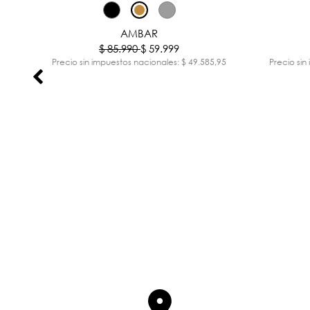
%
-30%
AMBAR
$ 85.990
$ 59.999
,07
Precio sin impuestos nacionales: $ 49.585,95
Precio sin