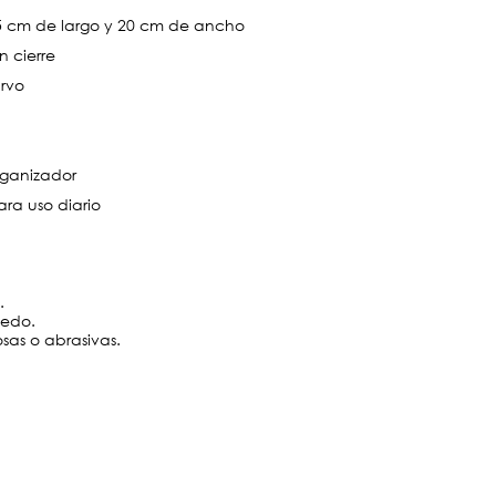
5 cm de largo y 20 cm de ancho
 cierre
urvo
organizador
ra uso diario
.
medo.
losas o abrasivas.