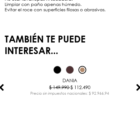
Limpiar con paño apenas húmedo.
Evitar el roce con superficies filosas o abrasivas.
TAMBIÉN TE PUEDE
INTERESAR...
-25%
DANIA
$ 149.990
$ 112.490
Precio sin impuestos nacionales: $ 92.966,94