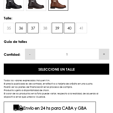
Talle:
35
36
37
38
39
40
41
Guía de talles
-
+
Cantidad:
SELECCIONE UN TALLE
Todos los valores expresados incluyen IVA.
El precio publicado es de contado, en efectivo o tarjeta de crédito en una cuota.
Podrá ver los planes de financiación en el proceso de compra.
Producto sujeto a disponibilidad de stock.
El color de los productos en la foto puede variar, respecto a la realidad, de acuerdo al
dispositivo en el que usted lo visualice.
Envío en 24 hs para CABA y GBA