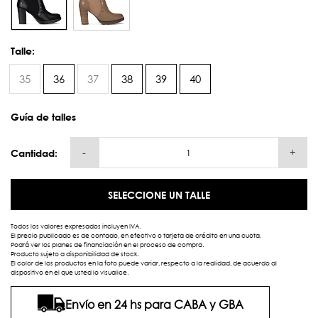
Talle:
35
36
37
38
39
40
Guía de talles
-
+
Cantidad:
SELECCIONE UN TALLE
Todos los valores expresados incluyen IVA.
El precio publicado es de contado, en efectivo o tarjeta de crédito en una cuota.
Podrá ver los planes de financiación en el proceso de compra.
Producto sujeto a disponibilidad de stock.
El color de los productos en la foto puede variar, respecto a la realidad, de acuerdo al
dispositivo en el que usted lo visualice.
Envío en 24 hs para CABA y GBA