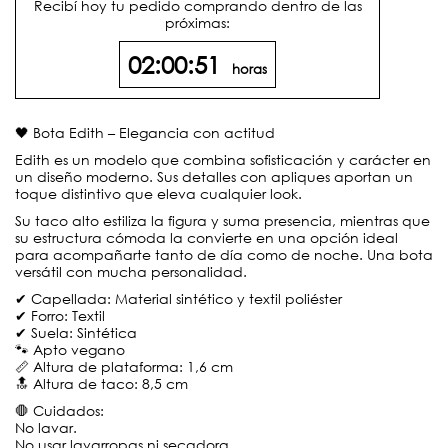
Recibí hoy tu pedido comprando dentro de las
próximas:
02:00:50
horas
🖤 Bota Edith – Elegancia con actitud
Edith es un modelo que combina sofisticación y carácter en
un diseño moderno. Sus detalles con apliques aportan un
toque distintivo que eleva cualquier look.
Su taco alto estiliza la figura y suma presencia, mientras que
su estructura cómoda la convierte en una opción ideal
para acompañarte tanto de día como de noche. Una bota
versátil con mucha personalidad.
✔ Capellada: Material sintético y textil poliéster
✔ Forro: Textil
✔ Suela: Sintética
🐾 Apto vegano
📏 Altura de plataforma: 1,6 cm
🔝 Altura de taco: 8,5 cm
🛑 Cuidados:
No lavar.
No usar lavarropas ni secadora.