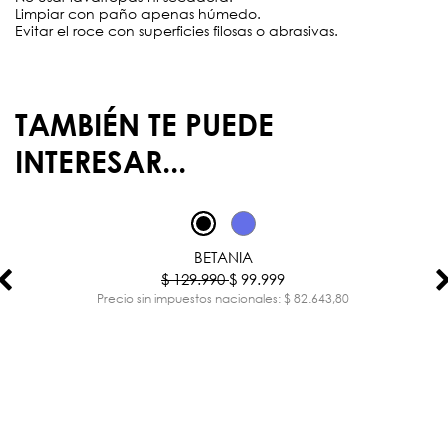
Limpiar con paño apenas húmedo.
Evitar el roce con superficies filosas o abrasivas.
TAMBIÉN TE PUEDE
INTERESAR...
-23%
BETANIA
$ 129.990
$ 99.999
Precio sin impuestos nacionales: $ 82.643,80