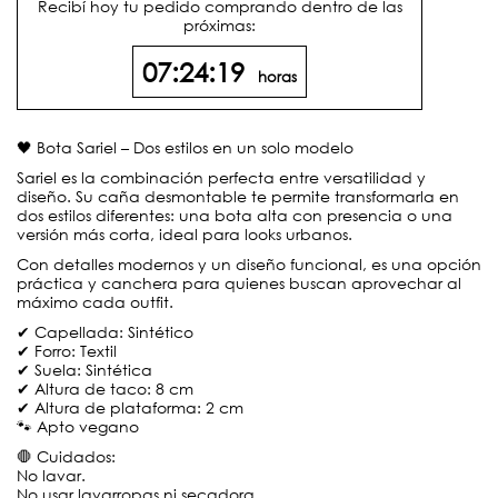
Recibí hoy tu pedido comprando dentro de las
próximas:
07:24:19
horas
🖤 Bota Sariel – Dos estilos en un solo modelo
Sariel es la combinación perfecta entre versatilidad y
diseño. Su caña desmontable te permite transformarla en
dos estilos diferentes: una bota alta con presencia o una
versión más corta, ideal para looks urbanos.
Con detalles modernos y un diseño funcional, es una opción
práctica y canchera para quienes buscan aprovechar al
máximo cada outfit.
✔ Capellada: Sintético
✔ Forro: Textil
✔ Suela: Sintética
✔ Altura de taco: 8 cm
✔ Altura de plataforma: 2 cm
🐾 Apto vegano
🛑 Cuidados:
No lavar.
No usar lavarropas ni secadora.