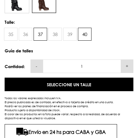
Talle:
35
36
37
38
39
40
Guía de talles
-
+
Cantidad:
SELECCIONE UN TALLE
Todos los valores expresados incluyen IVA.
El precio publicado es de contado, en efectivo o tarjeta de crédito en una cuota.
Podrá ver los planes de financiación en el proceso de compra.
Producto sujeto a disponibilidad de stock.
El color de los productos en la foto puede variar, respecto a la realidad, de acuerdo al
dispositivo en el que usted lo visualice.
Envío en 24 hs para CABA y GBA