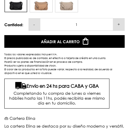
-
+
Cantidad:
AÑADIR AL CARRITO
Todos los valores expresados incluyen IVA.
El precio publicado es de contado, en efectivo o tarjeta de crédito en una cuota.
Podrá ver los planes de financiación en el proceso de compra.
Producto sujeto a disponibilidad de stock.
El color de los productos en la foto puede variar, respecto a la realidad, de acuerdo al
dispositivo en el que usted lo visualice.
Envío en 24 hs para CABA y GBA
Completando tu compra de lunes a viernes
hábiles hasta las 11hs, podés recibirla ese mismo
día en tu domicilio.
👜 Cartera Elina
La cartera Elina se destaca por su diseño moderno y versátil,