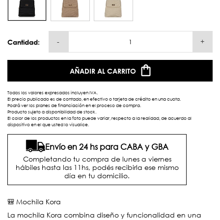
-
+
Cantidad:
AÑADIR AL CARRITO
Todos los valores expresados incluyen IVA.
El precio publicado es de contado, en efectivo o tarjeta de crédito en una cuota.
Podrá ver los planes de financiación en el proceso de compra.
Producto sujeto a disponibilidad de stock.
El color de los productos en la foto puede variar, respecto a la realidad, de acuerdo al
dispositivo en el que usted lo visualice.
Envío en 24 hs para CABA y GBA
Completando tu compra de lunes a viernes
hábiles hasta las 11hs, podés recibirla ese mismo
día en tu domicilio.
🎒 Mochila Kora
La mochila Kora combina diseño y funcionalidad en una