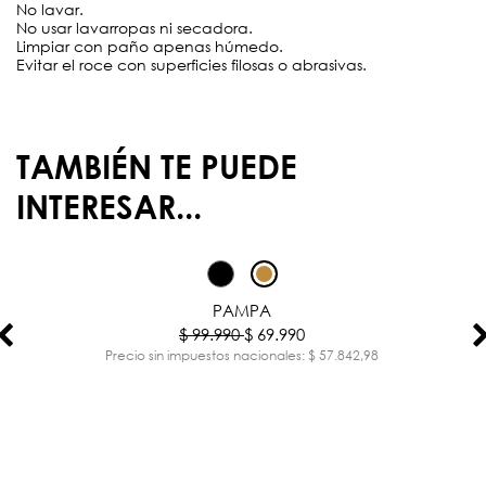
No lavar.
No usar lavarropas ni secadora.
Limpiar con paño apenas húmedo.
Evitar el roce con superficies filosas o abrasivas.
TAMBIÉN TE PUEDE
INTERESAR...
-30%
PAMPA
$ 99.990
$ 69.990
Precio sin impuestos nacionales: $ 57.842,98