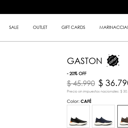
.999 en toda la tienda con
rd y American Express.
SALE
OUTLET
GIFT CARDS
MARINACCIA
GASTON
- 20% OFF
$ 36.79
$ 45.990
Precio sin impuestos nacionales: $ 30
Color:
CAFÉ