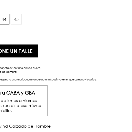
44
45
ONE UN TALLE
tarjeta de crédito en una cuota.
eso de compra.
respecto a la realidad, de acuerdo al dispositivo en el que usted lo visualice.
para CABA y GBA
e lunes a viernes
s recibirla ese mismo
icilio.
twind Calzado de Hombre