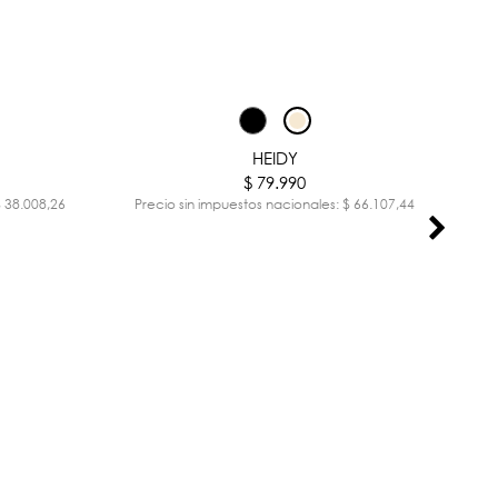
HEIDY
$ 79.990
$ 38.008,26
Precio sin impuestos nacionales: $ 66.107,44
Pr