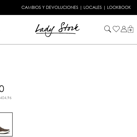
CAMBIOS Y DEVOLUCIONES
|
LOCALES
|
LOOKBOOK
!
0
0
.404,96