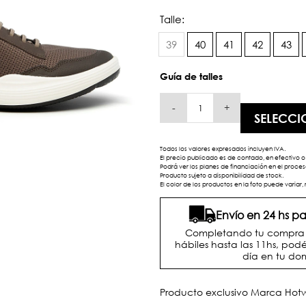
Talle:
39
40
41
42
43
Guía de talles
-
+
SELECCI
Todos los valores expresados incluyen IVA.
El precio publicado es de contado, en efectivo o 
Podrá ver los planes de financiación en el proc
Producto sujeto a disponibilidad de stock.
El color de los productos en la foto puede variar, 
Envío en 24 hs 
Completando tu compra d
hábiles hasta las 11hs, podé
día en tu dom
Producto exclusivo Marca Ho