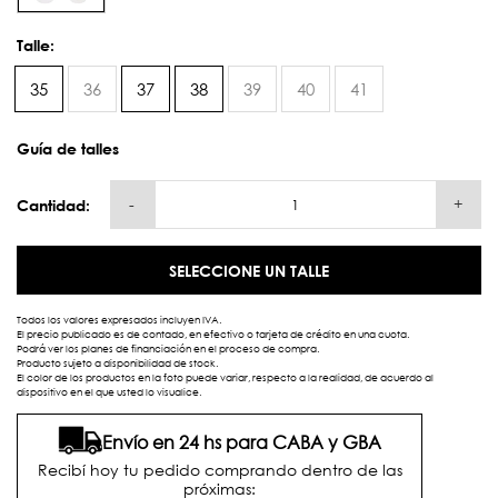
Talle:
35
36
37
38
39
40
41
Guía de talles
-
+
Cantidad:
SELECCIONE UN TALLE
Todos los valores expresados incluyen IVA.
El precio publicado es de contado, en efectivo o tarjeta de crédito en una cuota.
Podrá ver los planes de financiación en el proceso de compra.
Producto sujeto a disponibilidad de stock.
El color de los productos en la foto puede variar, respecto a la realidad, de acuerdo al
dispositivo en el que usted lo visualice.
Envío en 24 hs para CABA y GBA
Recibí hoy tu pedido comprando dentro de las
próximas: