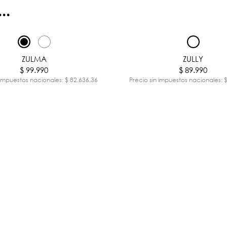
..
ZULMA
ZULLY
$ 99.990
$ 89.990
 impuestos nacionales: $ 82.636,36
Precio sin impuestos nacionales: 