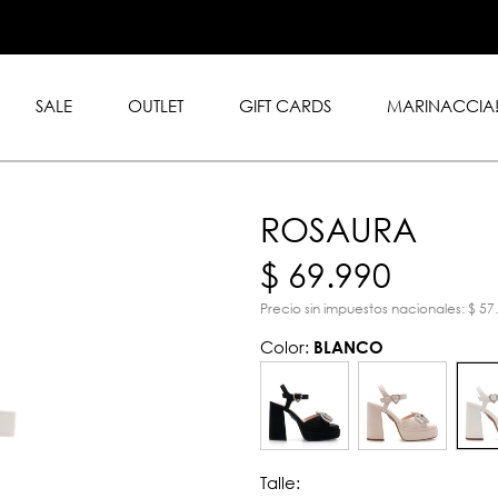
.999 en toda la tienda con
rd y American Express.
SALE
OUTLET
GIFT CARDS
MARINACCIA
ROSAURA
$ 69.990
Precio sin impuestos nacionales: $ 57
Color:
BLANCO
Talle: