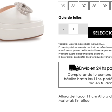
35
36
37
38
39
Guía de talles
-
+
SELECCI
Todos los valores expresados incluyen IVA.
El precio publicado es de contado, en efectivo o 
Podrá ver los planes de financiación en el proc
Producto sujeto a disponibilidad de stock.
El color de los productos en la foto puede variar, 
Envío en 24 hs 
Completando tu compra d
hábiles hasta las 11hs, podé
día en tu dom
Altura del taco: 11 cm Altura 
Material: Sintético