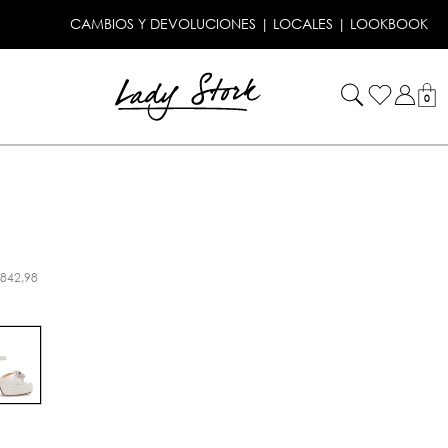
CAMBIOS Y DEVOLUCIONES
|
LOCALES
|
LOOKBOOK
!
0
.842,98