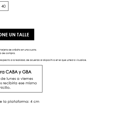
40
ONE UN TALLE
tarjeta de crédito en una cuota.
eso de compra.
respecto a la realidad, de acuerdo al dispositivo en el que usted lo visualice.
para CABA y GBA
e lunes a viernes
s recibirla ese mismo
icilio.
de la plataforma: 4 cm