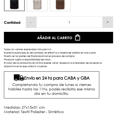
-
+
Cantidad:
AÑADIR AL CARRITO
Todos los valores expresados incluyen IVA.
El precio publicado es de contado, en efectivo o tarjeta de crédito en una cuota.
Podrá ver los planes de financiación en el proceso de compra.
Producto sujeto a disponibilidad de stock.
El color de los productos en la foto puede variar, respecto a la realidad, de acuerdo al
dispositivo en el que usted lo visualice.
Envío en 24 hs para CABA y GBA
Completando tu compra de lunes a viernes
hábiles hasta las 11hs, podés recibirla ese mismo
día en tu domicilio.
Medidas: 27x15x31 cm
Material: Textil Poliester - Sintético