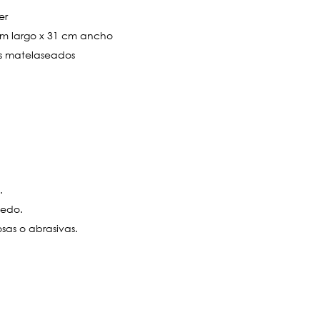
er
cm largo x 31 cm ancho
s matelaseados
.
medo.
losas o abrasivas.