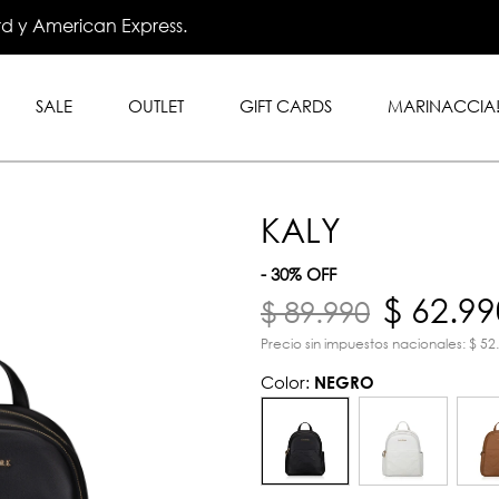
.999 en toda la tienda con
rd y American Express.
SALE
OUTLET
GIFT CARDS
MARINACCIA
KALY
- 30% OFF
$ 62.99
$ 89.990
Precio sin impuestos nacionales: $ 52
Color:
NEGRO