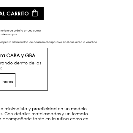
AL CARRITO
tarjeta de crédito en una cuota.
eso de compra.
respecto a la realidad, de acuerdo al dispositivo en el que usted lo visualice.
para CABA y GBA
rando dentro de las
:
2
horas
o minimalista y practicidad en un modelo
ías. Con detalles matelaseados y un formato
ra acompañarte tanto en la rutina como en