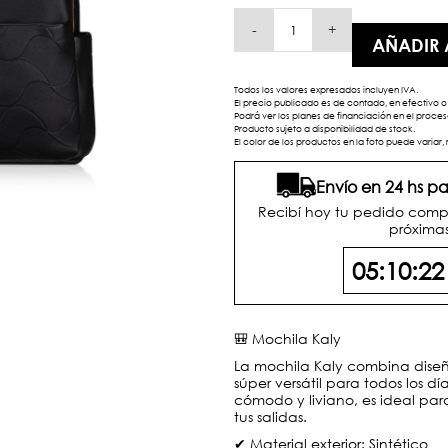
-
+
AÑADIR 
Todos los valores expresados incluyen IVA.
El precio publicado es de contado, en efectivo o 
Podrá ver los planes de financiación en el proc
Producto sujeto a disponibilidad de stock.
El color de los productos en la foto puede variar, 
Envío en 24 hs 
Recibí hoy tu pedido comp
próximas
05:10:2
🎒 Mochila Kaly
La mochila Kaly combina diseñ
súper versátil para todos los d
cómodo y liviano, es ideal pa
tus salidas.
✔ Material exterior: Sintético