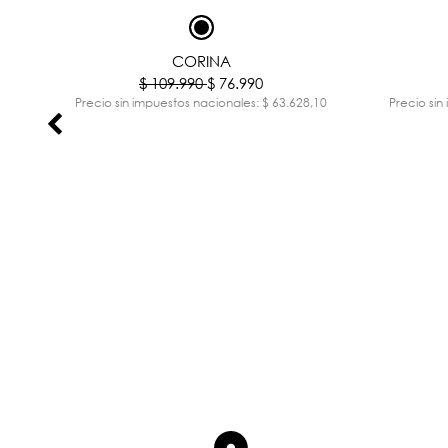
%
-30%
CORINA
$ 109.990
$ 76.990
,59
Precio sin impuestos nacionales: $ 63.628,10
Precio sin