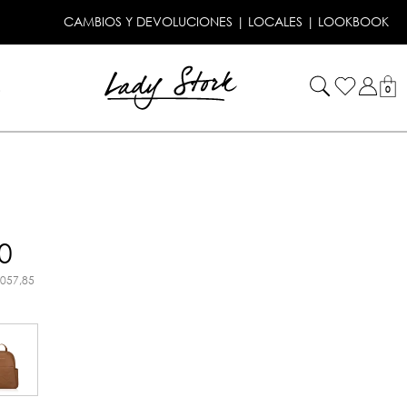
CAMBIOS Y DEVOLUCIONES
|
LOCALES
|
LOOKBOOK
!
0
0
.057,85