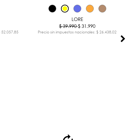
-30%
-20%
LORE
$ 39.990
$ 31.990
$ 52.057,85
Precio sin impuestos nacionales: $ 26.438,02
Pr